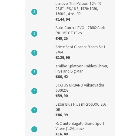
Lenovo ThinkVision T24i-40
23.8'', IPS,16:9, 1920x1080,
1500:1, 4ms, 3R
€144,94
Auto Carrera EVO - 27882 Audi
R8 LMS GT3 Evo
€49,25
Ariete Spot Cleaner Steam 5in1
2484
€129,90
amiibo Splatoon Raiders Shiver,
Frye and Big Man
€66,42
STATUS URBANO vákuovačka
6600208
€59,90
Lexar Blue Plus microSDXC 256
GB
€86,99
R/C auto Bugatti Grand Sport
Vitese (1:24) black
€16,40