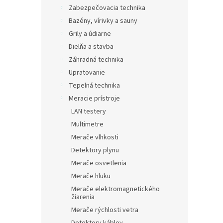
Zabezpečovacia technika
GVDA G
Bazény, vírivky a sauny
ktorý 
Grily a údiarne
pre b
Dielňa a stavba
prístr
disple
Záhradná technika
Upratovanie
Tepelná technika
Meracie prístroje
LAN testery
Multimetre
Merače vlhkosti
Detektory plynu
Merače osvetlenia
Merače hluku
Merače elektromagnetického
žiarenia
Merače rýchlosti vetra