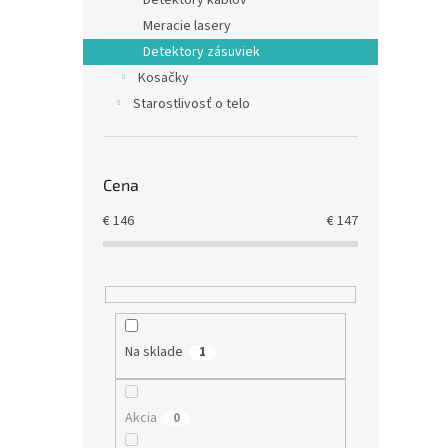
Detektory káblov
Meracie lasery
Detektory zásuviek
Kosačky
Starostlivosť o telo
Cena
€
146
€
147
Na sklade
1
Akcia
0