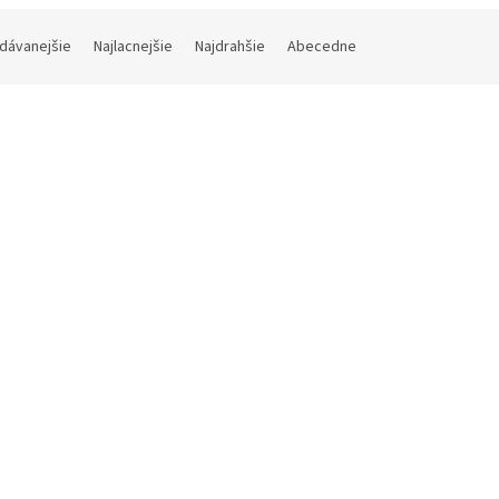
dávanejšie
Najlacnejšie
Najdrahšie
Abecedne
Kód:
GD129
GD129, Digitálny tester
viek
Skladom (do 24h-48h)
(1 ks)
80 bez DPH
6,12
Do košíka