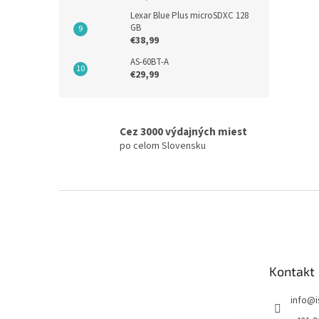
Lexar Blue Plus microSDXC 128
GB
€38,99
AS-60BT-A
€29,99
Cez 3000 výdajných miest
po celom Slovensku
Z
á
p
ä
t
Kontakt
i
e
info
@