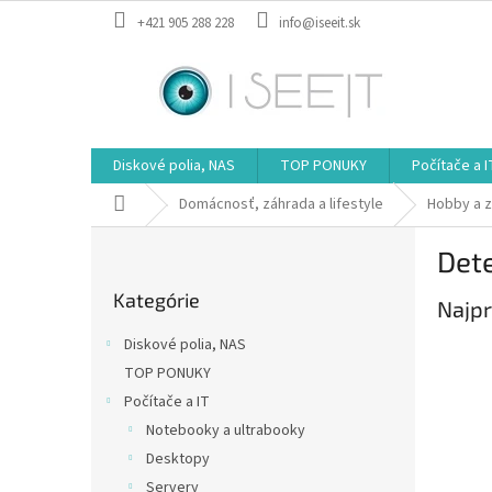
Prejsť
+421 905 288 228
info@iseeit.sk
na
obsah
Diskové polia, NAS
TOP PONUKY
Počítače a I
Domov
Domácnosť, záhrada a lifestyle
Hobby a 
B
Dete
o
Preskočiť
č
Kategórie
kategórie
Najpr
n
ý
Diskové polia, NAS
p
TOP PONUKY
a
Počítače a IT
n
e
Notebooky a ultrabooky
l
Desktopy
Servery