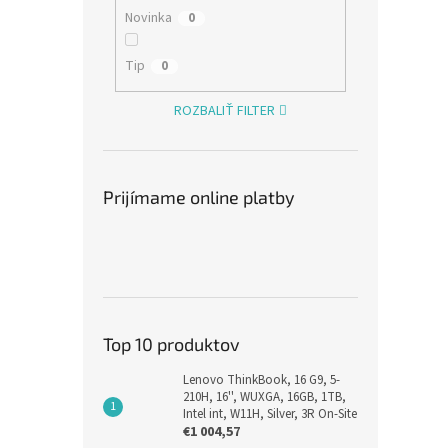
Novinka
0
Tip
0
ROZBALIŤ FILTER
Prijímame online platby
Top 10 produktov
Lenovo ThinkBook, 16 G9, 5-
210H, 16'', WUXGA, 16GB, 1TB,
Intel int, W11H, Silver, 3R On-Site
€1 004,57