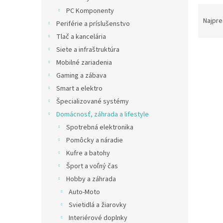
R
PC Komponenty
a
Najpre
Periférie a príslušenstvo
d
Tlač a kancelária
e
Siete a infraštruktúra
V
n
ý
Mobilné zariadenia
i
p
e
Gaming a zábava
i
p
Smart a elektro
s
r
Špecializované systémy
p
o
Domácnosť, záhrada a lifestyle
r
d
Spotrebná elektronika
o
u
d
k
Pomôcky a náradie
u
t
Kufre a batohy
GVDA 
k
o
Šport a voľný čas
zásu
t
v
Hobby a záhrada
o
Auto-Moto
v
Svietidlá a žiarovky
€118,
Interiérové doplnky
€14