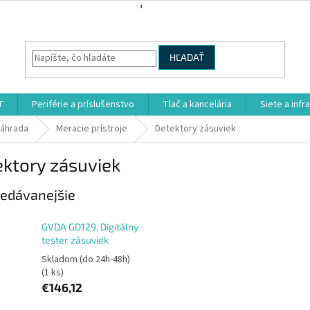
HĽADAŤ
T
Periférie a príslušenstvo
Tlač a kancelária
Siete a infr
záhrada
Meracie prístroje
Detektory zásuviek
ktory zásuviek
edávanejšie
GVDA GD129, Digitálny
tester zásuviek
Skladom (do 24h-48h)
(1 ks)
€146,12