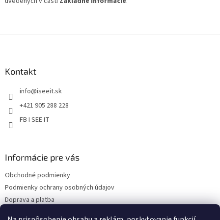
uvedených v časti
Základné informácie
.
Z
á
p
ä
Kontakt
t
info
@
iseeit.sk
i
e
+421 905 288 228
FB I SEE IT
Informácie pre vás
Obchodné podmienky
Podmienky ochrany osobných údajov
Doprava a platba
Reklamácie
Na prispôsobenie obsahu a reklám, poskytovanie funkcií