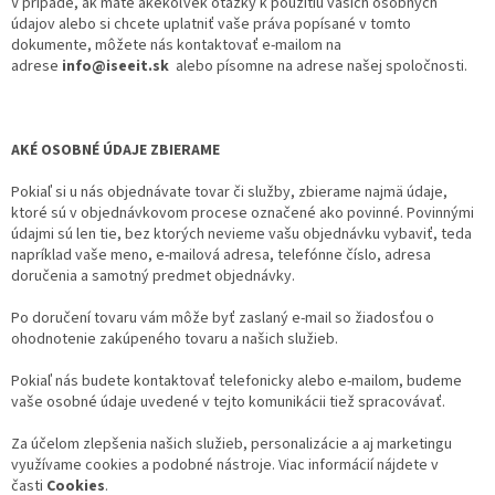
V prípade, ak máte akékoľvek otázky k použitiu vašich osobných
údajov alebo si chcete uplatniť vaše práva popísané v tomto
dokumente, môžete nás kontaktovať e-mailom na
adrese
info@iseeit.sk
alebo písomne na adrese našej spoločnosti.
AKÉ OSOBNÉ ÚDAJE ZBIERAME
Pokiaľ si u nás objednávate tovar či služby, zbierame najmä údaje,
ktoré sú v objednávkovom procese označené ako povinné. Povinnými
údajmi sú len tie, bez ktorých nevieme vašu objednávku vybaviť, teda
napríklad vaše meno, e-mailová adresa, telefónne číslo, adresa
doručenia a samotný predmet objednávky.
Po doručení tovaru vám môže byť zaslaný e-mail so žiadosťou o
ohodnotenie zakúpeného tovaru a našich služieb.
Pokiaľ nás budete kontaktovať telefonicky alebo e-mailom, budeme
vaše osobné údaje uvedené v tejto komunikácii tiež spracovávať.
Za účelom zlepšenia našich služieb, personalizácie a aj marketingu
využívame cookies a podobné nástroje. Viac informácií nájdete v
časti
Cookies
.