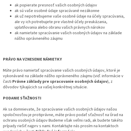
ak popierate presnosť vašich osobných údajov
ak sú vaše osobné údaje spracúvané nezákonne
ak už nepotrebujeme vaše osobné údaje na účely spracúvania,
ale vy ich potrebujete pre vlastné účely preukázania,
uplatňovania alebo obranu vašich právnych nárokov
ak namietate spracúvanie vašich osobných údajov na základe
nášho oprávneného záujmu
PRÁVO NA VZNESENIE NÁMIETKY
Máte právo namietať spracúvanie vašich osobných údajov, ktoré je
vykonávané na základe nášho oprávneného záujmu (viď. informácie v
časti
Právne základy pre spracovanie osobných údajov
), z
dôvodov týkajúcich sa vašej konkrétnej situácie.
PODANIE SŤAŽNOSTI
Ak sa domnievate, že spracúvanie vašich osobných údajov našou
spoločnosťou je protiprávne, máte právo podať sťažnosť na Úrad na
ochranu osobných údajov Budeme však veľmi radi, ak budete takéto
prípady riešiť najprv s nami. Kontaktujte nás prosím na kontaktoch