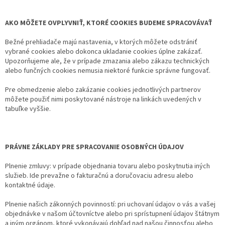
AKO MÔŽETE OVPLYVNIŤ, KTORÉ COOKIES BUDEME SPRACOVÁVAŤ
Bežné prehliadače majú nastavenia, v ktorých môžete odstrániť
vybrané cookies alebo dokonca ukladanie cookies úplne zakázať.
Upozorňujeme ale, že v prípade zmazania alebo zákazu technických
alebo funčných cookies nemusia niektoré funkcie správne fungovať.
Pre obmedzenie alebo zakázanie cookies jednotlivých partnerov
môžete použiť nimi poskytované nástroje na linkách uvedených v
tabuľke vyššie.
PRÁVNE ZÁKLADY PRE SPRACOVANIE OSOBNÝCH ÚDAJOV
Plnenie zmluvy: v prípade objednania tovaru alebo poskytnutia iných
služieb. Ide prevažne o fakturačnú a doručovaciu adresu alebo
kontaktné údaje.
Plnenie našich zákonných povinností: pri uchovaní údajov o vás a vašej
objednávke v našom účtovníctve alebo pri sprístupnení údajov štátnym
a iným orgánom, ktoré vykonávajú dohľad nad našou činnosťou alebo