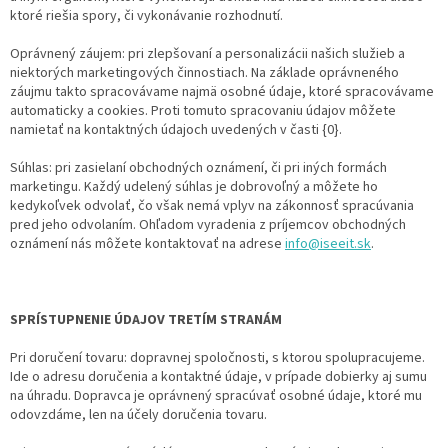
ktoré riešia spory, či vykonávanie rozhodnutí.
Oprávnený záujem: pri zlepšovaní a personalizácii našich služieb a
niektorých marketingových činnostiach. Na základe oprávneného
záujmu takto spracovávame najmä osobné údaje, ktoré spracovávame
automaticky a cookies. Proti tomuto spracovaniu údajov môžete
namietať na kontaktných údajoch uvedených v časti {0}.
Súhlas: pri zasielaní obchodných oznámení, či pri iných formách
marketingu. Každý udelený súhlas je dobrovoľný a môžete ho
kedykoľvek odvolať, čo však nemá vplyv na zákonnosť spracúvania
pred jeho odvolaním. Ohľadom vyradenia z príjemcov obchodných
oznámení nás môžete kontaktovať na adrese
info@iseeit.sk
.
SPRÍSTUPNENIE ÚDAJOV TRETÍM STRANÁM
Pri doručení tovaru: dopravnej spoločnosti, s ktorou spolupracujeme.
Ide o adresu doručenia a kontaktné údaje, v prípade dobierky aj sumu
na úhradu. Dopravca je oprávnený spracúvať osobné údaje, ktoré mu
odovzdáme, len na účely doručenia tovaru.