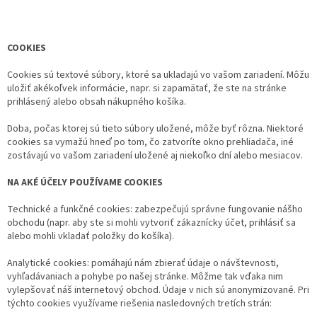
COOKIES
Cookies sú textové súbory, ktoré sa ukladajú vo vašom zariadení. Môžu
uložiť akékoľvek informácie, napr. si zapamätať, že ste na stránke
prihlásený alebo obsah nákupného košíka.
Doba, počas ktorej sú tieto súbory uložené, môže byť rôzna. Niektoré
cookies sa vymažú hneď po tom, čo zatvoríte okno prehliadača, iné
zostávajú vo vašom zariadení uložené aj niekoľko dní alebo mesiacov.
NA AKÉ ÚČELY POUŽÍVAME COOKIES
Technické a funkčné cookies: zabezpečujú správne fungovanie nášho
obchodu (napr. aby ste si mohli vytvoriť zákaznícky účet, prihlásiť sa
alebo mohli vkladať položky do košíka).
Analytické cookies: pomáhajú nám zbierať údaje o návštevnosti,
vyhľadávaniach a pohybe po našej stránke. Môžme tak vďaka nim
vylepšovať náš internetový obchod. Údaje v nich sú anonymizované. Pri
týchto cookies využívame riešenia nasledovných tretích strán: