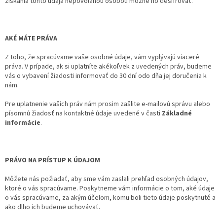
získania tohto údaja nepovolanou osobou možné ho dešifrovať.
AKÉ MÁTE PRÁVA
Z toho, že spracúvame vaše osobné údaje, vám vyplývajú viaceré
práva. V prípade, ak si uplatníte akékoľvek z uvedených práv, budeme
vás o vybavení žiadosti informovať do 30 dní odo dňa jej doručenia k
nám.
Pre uplatnenie vašich práv nám prosim zašlite e-mailovú správu alebo
písomnú žiadosť na kontaktné údaje uvedené v časti
Základné
informácie
.
PRÁVO NA PRÍSTUP K ÚDAJOM
Môžete nás požiadať, aby sme vám zaslali prehľad osobných údajov,
ktoré o vás spracúvame. Poskytneme vám informácie o tom, aké údaje
o vás spracúvame, za akým účelom, komu boli tieto údaje poskytnuté a
ako dlho ich budeme uchovávať.