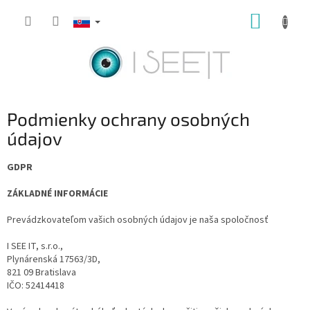
Prejsť
NÁKUP
na
obsah
KOŠÍK
Podmienky ochrany osobných
údajov
GDPR
ZÁKLADNÉ INFORMÁCIE
Prevádzkovateľom vašich osobných údajov je naša spoločnosť
I SEE IT, s.r.o.,
Plynárenská 17563/3D,
821 09 Bratislava
IČO: 52414418