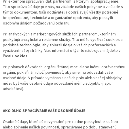
Pri externom spracúvaní dát: partnerom, s ktorými spolupracujeme.
Títo spracúvajú údaje pre nás, na základe našich pokynov a v súlade s
týmto dokumentom. Naši dodávatelia dodržiavajú všetky potrebné
bezpečnostné, technické a organizačné opatrenia, aby poskytli
osobným údajom požadovanú ochranu.
Pri analytických a marketingových službách: partnerom, ktorí nám
poskytujú analytické a reklamné služby. Títo môžu využívať cookies a
podobné technológie, aby zbierali údaje o vašich preferenciách a
využívaní našej stránky. Viac informácií o týchto nástrojoch nájdete v
časti
Cookies
.
Pri právnych dôvodoch: orgánu štátnej moci alebo inému oprávnenému
orgánu, pokiaľ nám uloží povinnosť, aby sme mu odovzdali vaše
osobné údaje. V prípade vymáhania našich práv alebo našej obhajoby
môžu byť vaše osobné údaje odovzdané inému subjektu (napr.
advokátovi).
AKO DLHO SPRACÚVAME VAŠE OSOBNÉ ÚDAJE
Osobné údaje, ktoré sú nevyhnutné pre riadne poskytnutie služieb
alebo splnenie našich povinností, spracúvame po dobu stanovenú