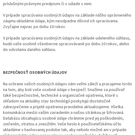
príslušnými právnymi predpismi či v súlade s nimi.
V prípade spracúvania osobných údajov na základe nášho oprávneného
záujmu ukladáme údaje, kým neodpadne dôvod ich spracúvania.
Zvyčajne najviac po dobu 10 rokov.
V prípade spracúvania osobných údajov na základe udeleného súhlasu,
budú vaše osobné všeobecne spracovávané po dobu 10 rokov, alebo
do odvolania daného súhlasu.
BEZPEČNOSŤ OSOBNÝCH ÚDAJOV
Na ochrane vašich osobných údajov nám veľmi záleží a pracujeme tvrdo
na tom, aby boli vaše osobné údaje v bezpečí. Snažíme sa používať
také bezpečnostné, technické a organizačné opatrenia, ktoré s
ohľadom na aktuálny stav technológií poskytujú dostatočné
zabezpečenie a prijaté opatrenia pravidelne aktualizujeme. Všetka
komunikácia medzi vaším zariadením a našou stránkou je šifrovaná.
Databázu obsahujúcu osobné údaje chránime pred jej poškodením,
zničením, stratou a zneužitím. Vaše heslo k používateľskému účtu
ukladáme v hashovanej podobe tak, aby nebolo možné ani v prípade