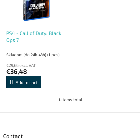
o
o
f
r
p
t
r
i
o
n
PS4 - Call of Duty: Black
d
g
Ops 7
u
c
Skladom (do 24h-48h)
(1 pcs)
t
€29,66 excl. VAT
s
€36,48
Add to cart
1
items total
L
i
s
F
t
o
i
o
n
t
Contact
g