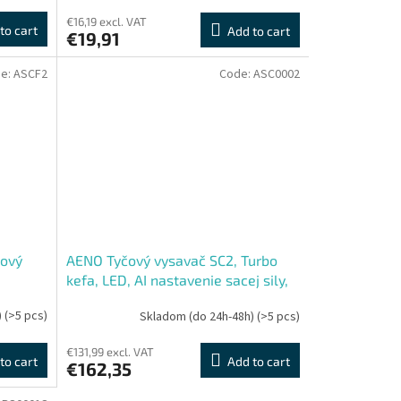
€16,19 excl. VAT
to cart
Add to cart
€19,91
e:
ASCF2
Code:
ASC0002
čový
AENO Tyčový vysavač SC2, Turbo
kefa, LED, AI nastavenie sacej sily,
60m
)
(>5 pcs)
Skladom (do 24h-48h)
(>5 pcs)
€131,99 excl. VAT
to cart
Add to cart
€162,35