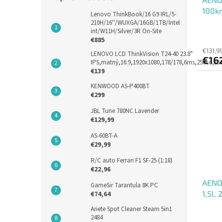
100km
Lenovo ThinkBook/16 G9 IRL/5-
NTC, 
210H/16''/WUXGA/16GB/1TB/Intel
int/W11H/Silver/3R On-Site
LED
€885
€131,9
LENOVO LCD ThinkVision T24-40 23.8"
€16
IPS,matný,16:9,1920x1080,178/178,6ms,250cd,1
€139
KENWOOD AS-P400BT
€299
JBL Tune 780NC Lavender
€129,99
AS-60BT-A
€29,99
R/C auto Ferrari F1 SF-25 (1:18)
€22,96
AENO 
GameSir Tarantula 8K PC
1,5l,
€74,64
stena
Ariete Spot Cleaner Steam 5in1
2484