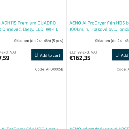
 AGH11S Premium QUADRO
AENO AI ProDryer Fén HD5 bi
 Ohrievač, Biely, LED, WI-FI,
100km, h, Hlasové ovl., ionizá
500W, 50x50cm, Infra
NTC, Gravity, Infra senzor, 67
Skladom (do 24h-48h)
(5 pcs)
Skladom (do 24h-48
LED
9 excl. VAT
€131,99 excl. VAT
Add to cart
Add 
7,59
€162,35
Code:
AHD0005B
Code:
AI ProDryer Fén HD5 čierny,
AENO náhradné vrecká ARC