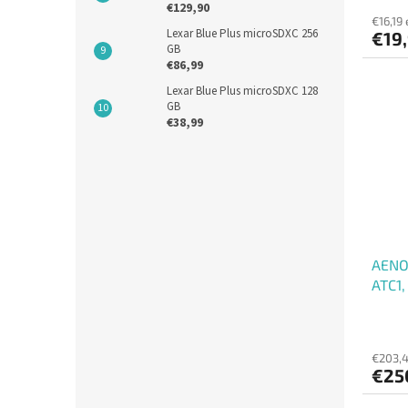
€129,90
€16,19 
Lexar Blue Plus microSDXC 256
€19,
GB
€86,99
Lexar Blue Plus microSDXC 128
GB
€38,99
AENO 
ATC1,
mopo
€203,4
€25