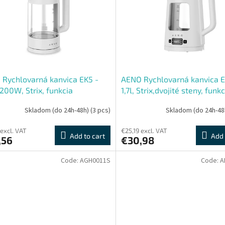
Rychlovarná kanvica EK5 -
AENO Rychlovarná kanvica E
 2200W, Strix, funkcia
1,7l, Strix,dvojité steny, funk
avania tepla, auto vypnutie
udržiavania tepla, LEDdisple
Skladom (do 24h-48h)
(3 pcs)
Skladom (do 24h-48
vyp
 excl. VAT
€25,19 excl. VAT
Add to cart
Add 
,56
€30,98
Code:
AGH0011S
Code:
A