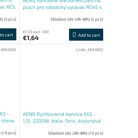
AENO náhradné vrecká ARCDB4 na
vac RC5,
prach pre robotický vysávac RC4S s
- 5 ks
automatickou stanicou - 5 ks
h)
(3 pcs)
Skladom (do 24h-48h)
(1 pcs)
€1,33 excl. VAT
to cart
Add to cart
€1,64
:
AEK0003
Code:
AEK0002
K3 -
AENO Rychlovarná kanvica EK2 -
á stena,
1,5l, 2200W, biela, Strix, dvojvrstvá
stena, auto vypnutie
)
(>5 pcs)
Skladom (do 24h-48h)
(>5 pcs)