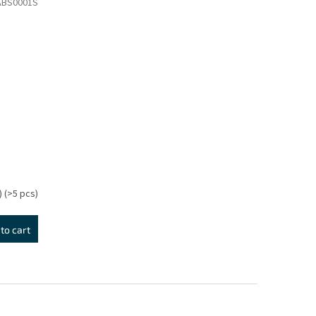
ABS0001S
ecialné
)
(>5 pcs)
to cart