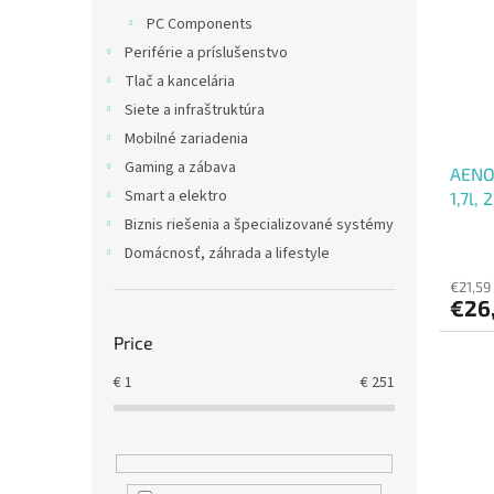
t
s
PC Components
o
o
Periférie a príslušenstvo
f
r
p
t
Tlač a kancelária
r
i
Siete a infraštruktúra
o
n
Mobilné zariadenia
d
g
Gaming a zábava
AENO 
u
Smart a elektro
1,7l,
c
udrži
t
Biznis riešenia a špecializované systémy
s
Domácnosť, záhrada a lifestyle
€21,59
€26
Price
€
1
€
251