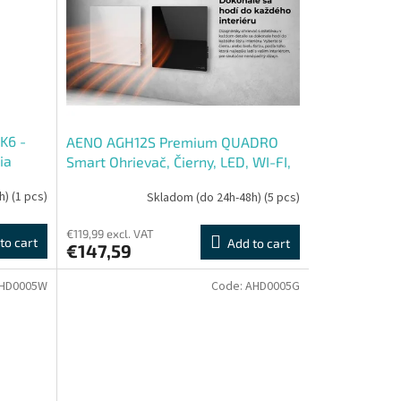
K6 -
AENO AGH12S Premium QUADRO
cia
Smart Ohrievač, Čierny, LED, WI-FI,
j,auto
max 500W, 50x50cm, Infra
h)
(1 pcs)
Skladom (do 24h-48h)
(5 pcs)
€119,99 excl. VAT
to cart
Add to cart
€147,59
HD0005W
Code:
AHD0005G