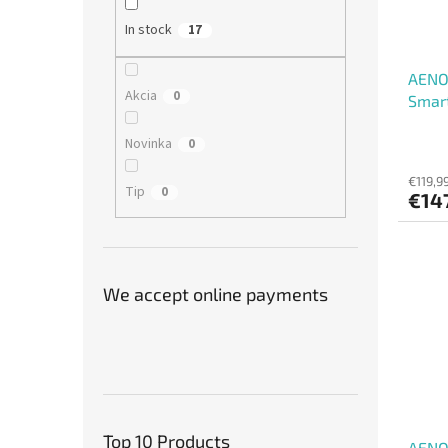
In stock
17
AENO
Akcia
0
Smart
max 
Novinka
0
€119,9
Tip
0
€14
We accept online payments
Top 10 Products
AENO 