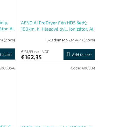
ely,
AENO AI ProDryer Fén HD5 šedý,
tor, AI,
100km, h, Hlasové ovl., ionizátor, AI,
 dB,
NTC, Gravity, Infra senzor, 67 dB,
h)
(2 pcs)
Skladom (do 24h-48h)
(2 pcs)
LED
€131,99 excl. VAT
to cart
Add to cart
€162,35
ARCDB5-6
Code:
ARCDB4
DB5-6