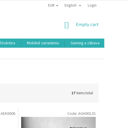
EUR
English
Login
SHOPPING
Empty cart
CART
aštruktúra
Mobilné zariadenia
Gaming a zábava
Smart a e
17
items total
:
AEK0006
Code:
AGH0012S