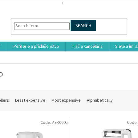
SEARCH
T
Periférie a príslušenstvo
Tlač a kancelária
Siete a infr
o
llers
Least expensive
Most expensive
Alphabetically
Code:
AEK0005
Code