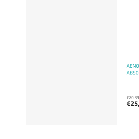
AENO
ABS00
tep, 
Spec.
€20,39
€25
F
o