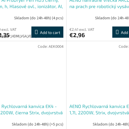
, h, Hlasové ovl., ionizátor, AI,
na prach pre robotický vysá
Gravity, Infra senzor, 67 dB,
6S s automatickou stanicou 
Skladom (do 24h-48h)
(4 pcs)
Skladom (do 24h-48
9 excl. VAT
€2,41 excl. VAT
Add to cart
Add 
2,35
€2,96
500:1,DP,HDMI,VGA,VESA,PIVOT,3Y
Code:
AEK0004
Code
Rychlovarná kanvica EK4 -
AENO Rychlovarná kanvica E
 2200W, čierna Strix, dvojvrstvá
1,7l, 2200W, Strix, dvojvrstv
, auto vypnutie
auto vypnutie
Skladom (do 24h-48h)
(>5 pcs)
Skladom (do 24h-48h