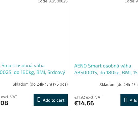
Code:
ABS0002S
Code:
 Smart osobná váha
AENO Smart osobná váha
02S, do 180kg, BMI, Srdcový
ABS0001S, do 180kg, BMI, 15
15 indexov, BTTH, Aplikácia,
indexov, BTTH, Aplikácia, Sp
Skladom (do 24h-48h)
(>5 pcs)
Skladom (do 24h-48h
 sklo, farebný Displej
sklo, Displej
 excl. VAT
€11,92 excl. VAT
Add to cart
Add 
,08
€14,66
L
i
s
t