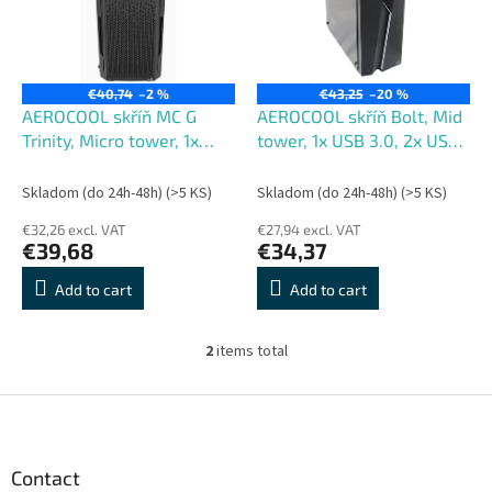
o
o
f
r
p
t
r
i
€40,74
–2 %
€43,25
–20 %
o
n
AEROCOOL skříň MC G
AEROCOOL skříň Bolt, Mid
d
g
Trinity, Micro tower, 1x
tower, 1x USB 3.0, 2x USB
u
USB 3.0, 1x USB 2.0, 2x
2.0, 2x audio, bez zdroje
c
audio, bez zdroje
Skladom (do 24h-48h)
(>5 KS)
Skladom (do 24h-48h)
(>5 KS)
t
€32,26 excl. VAT
€27,94 excl. VAT
s
€39,68
€34,37
Add to cart
Add to cart
2
items total
L
i
s
F
t
o
i
o
n
t
Contact
g