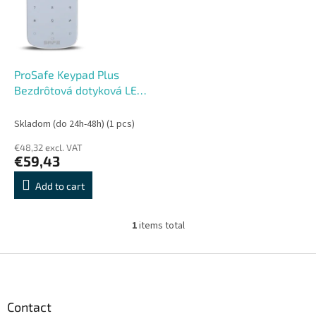
o
o
f
r
p
t
r
i
o
n
ProSafe Keypad Plus
d
g
Bezdrôtová dotyková LED
u
klávesnica s RFID čítačkou
c
Skladom (do 24h-48h)
(1 pcs)
t
€48,32 excl. VAT
s
€59,43
Add to cart
1
items total
L
i
s
F
t
o
i
o
n
t
Contact
g