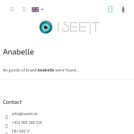
Skip
SHOPP
to
content
CART
Anabelle
No goods of brand
Anabelle
were found...
F
o
o
t
Contact
e
info
@
iseeit.sk
r
+421 905 288 228
FB I SEE IT