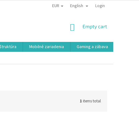
EUR
English
Login
SHOPPING
Empty cart
CART
aštruktúra
Mobilné zariadenia
Gaming a zábava
Smart a e
1
items total