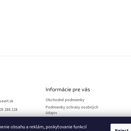
Informácie pre vás
Obchodné podmienky
iseeit.sk
Podmienky ochrany osobných
05 288 228
údajov
E IT
Doprava a platba
enie obsahu a reklám, poskytovanie funkcií
Reklamácie
Reject