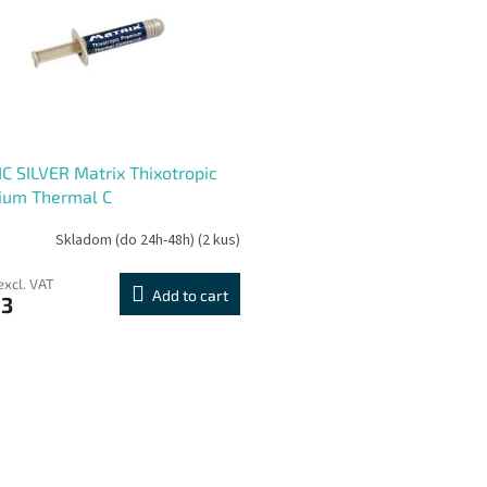
C SILVER Matrix Thixotropic
ium Thermal C
Skladom (do 24h-48h)
(2 kus)
excl. VAT
Add to cart
93
L
i
s
t
i
n
g