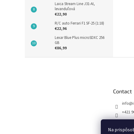
Laica Stream Line J31-AI,
levanduľová
€22,90
R/C auto Ferrari F1 SF-25 (1:18)
€22,96
Lexar Blue Plus microSDXC 256
GB
€86,99
F
o
o
t
e
Contact
r
info
@
+421 9
FB I SE
Na prispôsob