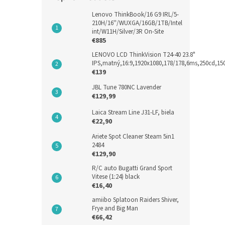
Lenovo ThinkBook/16 G9 IRL/5-
210H/16''/WUXGA/16GB/1TB/Intel
int/W11H/Silver/3R On-Site
€885
LENOVO LCD ThinkVision T24-40 23.8"
IPS,matný,16:9,1920x1080,178/178,6ms,250cd,1
€139
JBL Tune 780NC Lavender
€129,99
Laica Stream Line J31-LF, biela
€22,90
Ariete Spot Cleaner Steam 5in1
2484
€129,90
R/C auto Bugatti Grand Sport
Vitese (1:24) black
€16,40
amiibo Splatoon Raiders Shiver,
Frye and Big Man
€66,42