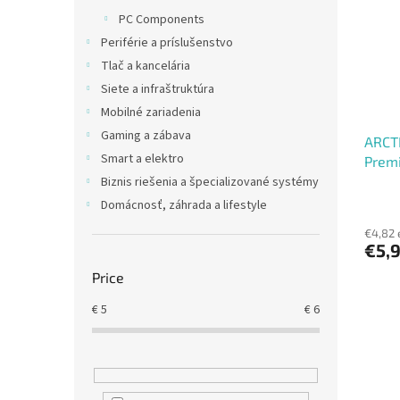
t
s
PC Components
o
o
Periférie a príslušenstvo
f
r
p
t
Tlač a kancelária
r
i
Siete a infraštruktúra
o
n
Mobilné zariadenia
d
g
Gaming a zábava
ARCTI
u
Smart a elektro
Prem
c
t
Biznis riešenia a špecializované systémy
s
Domácnosť, záhrada a lifestyle
€4,82 
€5,
Price
€
5
€
6