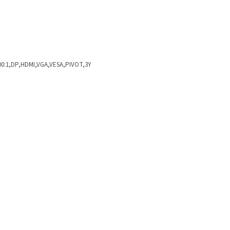
500:1,DP,HDMI,VGA,VESA,PIVOT,3Y