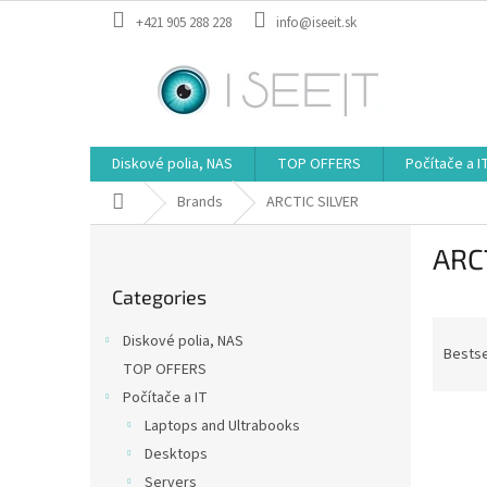
Skip
+421 905 288 228
info@iseeit.sk
to
content
Diskové polia, NAS
TOP OFFERS
Počítače a I
Home
Brands
ARCTIC SILVER
S
ARC
i
Skip
d
Categories
categories
e
P
b
Diskové polia, NAS
r
a
Bestse
TOP OFFERS
o
r
Počítače a IT
d
L
u
Laptops and Ultrabooks
i
c
Desktops
s
t
Servers