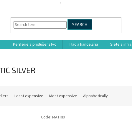
SEARCH
T
Periférie a príslušenstvo
Tlač a kancelária
Siete a infr
TIC SILVER
llers
Least expensive
Most expensive
Alphabetically
Code:
MATRIX