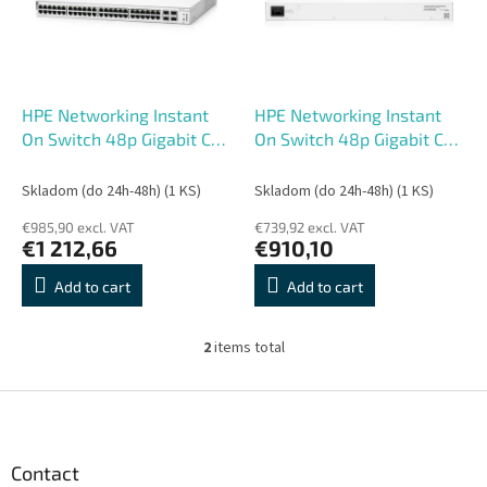
o
o
f
r
p
t
r
i
o
n
HPE Networking Instant
HPE Networking Instant
d
g
On Switch 48p Gigabit CL4
On Switch 48p Gigabit CL4
u
PoE 4p SFP+ 370W 1930
PoE 4p SFP 370W 1830
c
(JL686B)
(JL815A)
Skladom (do 24h-48h)
(1 KS)
Skladom (do 24h-48h)
(1 KS)
t
€985,90 excl. VAT
€739,92 excl. VAT
s
€1 212,66
€910,10
Add to cart
Add to cart
2
items total
L
i
s
F
t
o
i
o
n
t
Contact
g