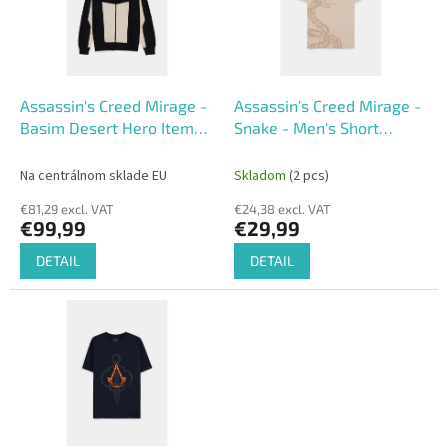
o
o
f
r
p
t
r
i
o
n
Assassin's Creed Mirage -
Assassin's Creed Mirage -
d
g
Basim Desert Hero Item
Snake - Men's Short
u
Men's Hoodie
Sleeved T-shirt
c
Na centrálnom sklade EU
Skladom
(2 pcs)
t
€81,29 excl. VAT
€24,38 excl. VAT
s
€99,99
€29,99
DETAIL
DETAIL