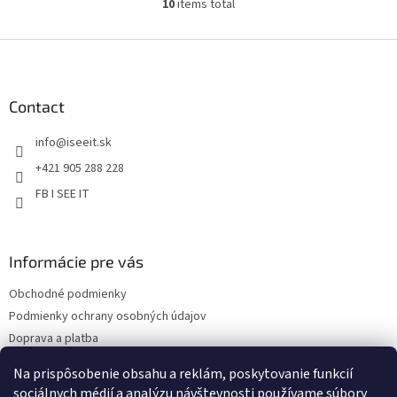
10
items total
L
i
s
F
t
o
i
o
n
t
Contact
g
e
c
info
@
iseeit.sk
r
o
n
+421 905 288 228
t
FB I SEE IT
r
o
l
s
Informácie pre vás
Obchodné podmienky
Podmienky ochrany osobných údajov
Doprava a platba
Reklamácie
Na prispôsobenie obsahu a reklám, poskytovanie funkcií
Kontakty
sociálnych médií a analýzu návštevnosti používame súbory