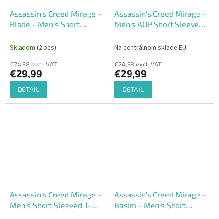
Assassin's Creed Mirage -
Assassin's Creed Mirage -
Blade - Men's Short
Men's AOP Short Sleeved
Sleeved T-shirt
T-shirt
Skladom
(2 pcs)
Na centrálnom sklade EU
€24,38 excl. VAT
€24,38 excl. VAT
€29,99
€29,99
DETAIL
DETAIL
Assassin's Creed Mirage -
Assassin's Creed Mirage -
Men's Short Sleeved T-
Basim - Men's Short
shirt
Sleeved T-shirt