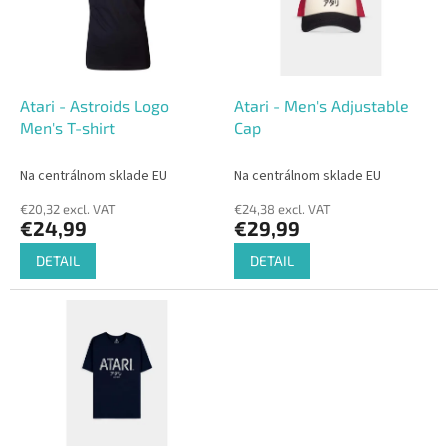
o
o
f
r
p
t
r
i
o
n
Atari - Astroids Logo
Atari - Men's Adjustable
d
g
Men's T-shirt
Cap
u
c
Na centrálnom sklade EU
Na centrálnom sklade EU
t
€20,32 excl. VAT
€24,38 excl. VAT
s
€24,99
€29,99
DETAIL
DETAIL