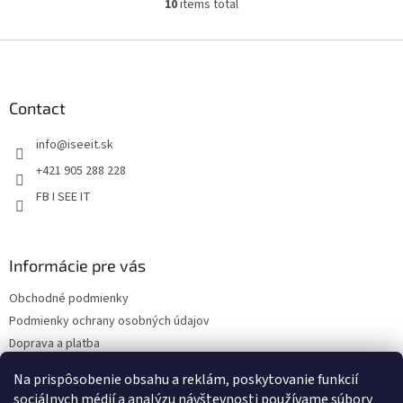
10
items total
L
i
s
F
t
o
i
o
n
t
Contact
g
e
c
info
@
iseeit.sk
r
o
n
+421 905 288 228
t
FB I SEE IT
r
o
l
s
Informácie pre vás
Obchodné podmienky
Podmienky ochrany osobných údajov
Doprava a platba
Reklamácie
Na prispôsobenie obsahu a reklám, poskytovanie funkcií
Kontakty
sociálnych médií a analýzu návštevnosti používame súbory