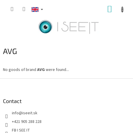
Skip
SHOPP
to
content
CART
AVG
No goods of brand
AVG
were found...
F
o
o
t
Contact
e
info
@
iseeit.sk
r
+421 905 288 228
FB I SEE IT