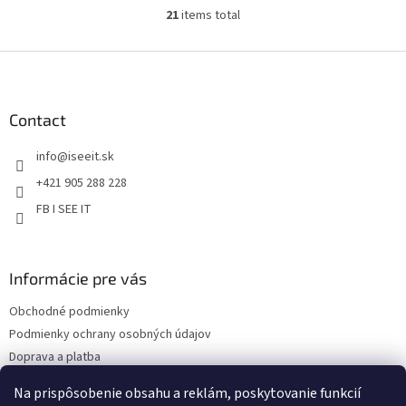
21
items total
L
i
s
F
t
o
i
o
n
t
Contact
g
e
c
info
@
iseeit.sk
r
o
n
+421 905 288 228
t
FB I SEE IT
r
o
l
s
Informácie pre vás
Obchodné podmienky
Podmienky ochrany osobných údajov
Doprava a platba
Reklamácie
Na prispôsobenie obsahu a reklám, poskytovanie funkcií
Kontakty