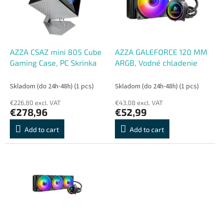
o
o
f
r
p
t
r
i
o
n
AZZA CSAZ mini 805 Cube
AZZA GALEFORCE 120 MM
d
g
Gaming Case, PC Skrinka
ARGB, Vodné chladenie
u
c
Skladom (do 24h-48h)
(1 pcs)
Skladom (do 24h-48h)
(1 pcs)
t
€226,80 excl. VAT
€43,08 excl. VAT
s
€278,96
€52,99
Add to cart
Add to cart