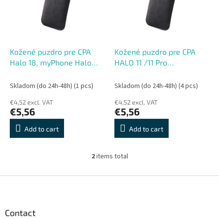
o
o
f
r
p
t
r
i
o
n
Kožené puzdro pre CPA
Kožené puzdro pre CPA
d
g
Halo 18, myPhone Halo
HALO 11 /11 Pro
u
Q/Maestro/Maestro
/16/myPhone 6310/6320
c
2/Up/Up Smart LTE/C1/S1
Skladom (do 24h-48h)
(1 pcs)
Skladom (do 24h-48h)
(4 pcs)
t
čierne
€4,52 excl. VAT
€4,52 excl. VAT
s
€5,56
€5,56
Add to cart
Add to cart
2
items total
L
i
s
F
t
o
i
o
n
t
Contact
g