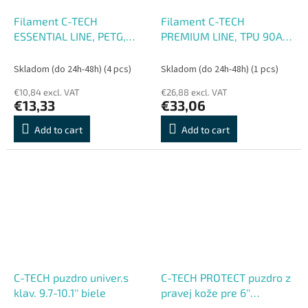
Filament C-TECH
Filament C-TECH
ESSENTIAL LINE, PETG,
PREMIUM LINE, TPU 90A,
čierna, 1,75mm, 1kg, refill
flexibilný, dopravná
čierna, RAL9017, 1,75mm,
Skladom (do 24h-48h)
(4 pcs)
Skladom (do 24h-48h)
(1 pcs)
1kg
€10,84 excl. VAT
€26,88 excl. VAT
€13,33
€33,06
Add to cart
Add to cart
C-TECH puzdro univer.s
C-TECH PROTECT puzdro z
klav. 9.7-10.1'' biele
pravej kože pre 6''
zariadenie, RLC-02, hnedé