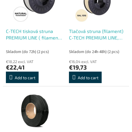
o
o
f
r
p
t
r
i
o
n
C-TECH tisková struna
Tlačová struna (filament)
d
g
PREMIUM LINE ( filament )
C-TECH PREMIUM LINE,
u
, ASA, natural, 1,75mm, 1kg
PETG, slonová kosť svetlá,
c
RAL1015, 1,75mm, 1kg
Skladom (do 72h)
(2 pcs)
Skladom (do 24h-48h)
(2 pcs)
t
€18,22 excl. VAT
€16,04 excl. VAT
s
€22,41
€19,73
Add to cart
Add to cart