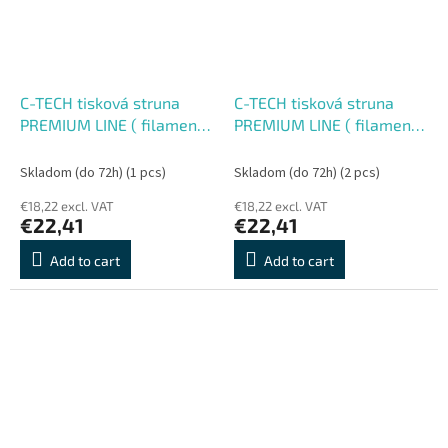
C-TECH tisková struna
C-TECH tisková struna
PREMIUM LINE ( filament )
PREMIUM LINE ( filament )
, ASA, orientální červená,
, ASA, dopravní žlutá,
RAL3031, 1,75mm, 1kg
RAL1023, 1,75mm, 1kg
Skladom (do 72h)
(1 pcs)
Skladom (do 72h)
(2 pcs)
€18,22 excl. VAT
€18,22 excl. VAT
€22,41
€22,41
Add to cart
Add to cart