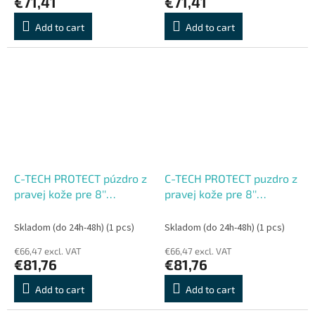
€71,41
€71,41
Add to cart
Add to cart
C-TECH PROTECT púzdro z
C-TECH PROTECT puzdro z
pravej kože pre 8''
pravej kože pre 8''
zariadenie, RLC-01, bordó
zariadenie, RLC-01, hnedé
(Pocketbook Inkpad 3, 4,
(Pocketbook Inkpad 3, 4,
Skladom (do 24h-48h)
(1 pcs)
Skladom (do 24h-48h)
(1 pcs)
Onyx Boox
Onyx Boox
€66,47 excl. VAT
€66,47 excl. VAT
€81,76
€81,76
Add to cart
Add to cart