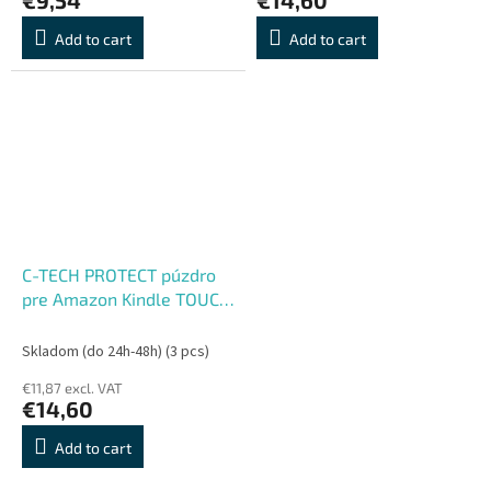
Add to cart
Add to cart
C-TECH PROTECT púzdro
pre Amazon Kindle TOUCH
2024, WAKE, SLEEP
funkcie, hardcover, AKC-
Skladom (do 24h-48h)
(3 pcs)
22, čierne
€11,87 excl. VAT
€14,60
Add to cart