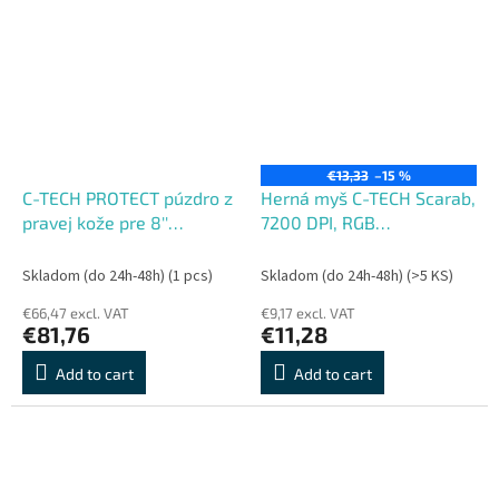
€13,33
–15 %
C-TECH PROTECT púzdro z
Herná myš C-TECH Scarab,
pravej kože pre 8''
7200 DPI, RGB
zariadenie, RLC-01, čierne
podsvietenie, USB
(Pocketbook Inkpad 3, 4,
Skladom (do 24h-48h)
(1 pcs)
Skladom (do 24h-48h)
(>5 KS)
Onyx Boox
€66,47 excl. VAT
€9,17 excl. VAT
€81,76
€11,28
Add to cart
Add to cart