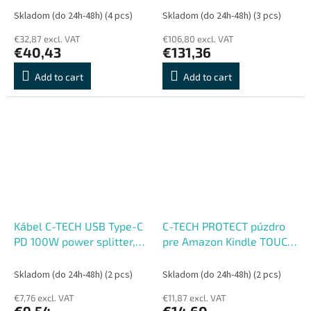
Skladom (do 24h-48h)
(4 pcs)
Skladom (do 24h-48h)
(3 pcs)
€32,87 excl. VAT
€106,80 excl. VAT
€40,43
€131,36
Add to cart
Add to cart
Kábel C-TECH USB Type-C
C-TECH PROTECT púzdro
PD 100W power splitter,
pre Amazon Kindle TOUCH
0,7m + 2x0,5m, čierny
2024, WAKE, SLEEP
funkcie, hardcover, AKC-
Skladom (do 24h-48h)
(2 pcs)
Skladom (do 24h-48h)
(2 pcs)
22, matcha
€7,76 excl. VAT
€11,87 excl. VAT
€9,54
€14,60