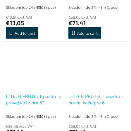
(Onyx Boox Go 6 a Poke 5)
Skladom (do 24h-48h)
(2 pcs)
Skladom (do 24h-48h)
(1 pcs)
€10,61 excl. VAT
€58,06 excl. VAT
€13,05
€71,41
Add to cart
Add to cart
C-TECH PROTECT púzdro z
C-TECH PROTECT puzdro z
pravej kože pre 6''
pravej kože pre 6''
zariadenie, RLC-02, čierne
zariadenie, RLC-02, bordó
(Onyx Boox Go 6 a Poke 5)
(Onyx Boox Go 6 a Poke 5)
Skladom (do 24h-48h)
(1 pcs)
Skladom (do 24h-48h)
(1 pcs)
€58,06 excl. VAT
€58,06 excl. VAT