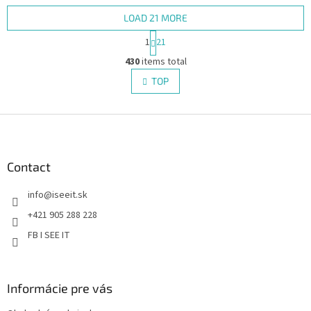
LOAD 21 MORE
P
1
21
a
L
g
430
items total
i
i
s
TOP
n
t
a
i
t
i
F
n
o
g
o
n
c
o
o
t
Contact
n
e
t
info
@
iseeit.sk
r
r
o
+421 905 288 228
l
FB I SEE IT
s
Informácie pre vás