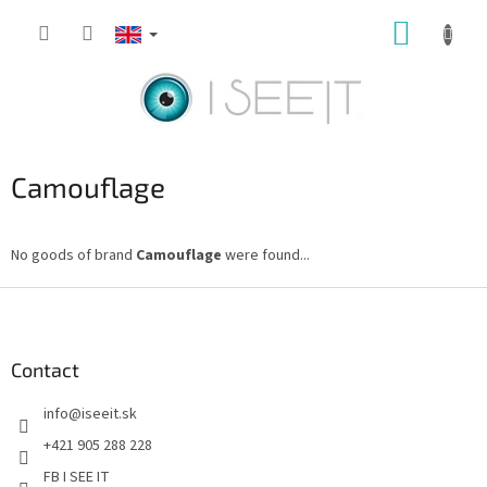
Skip
SHOPP
to
content
CART
Camouflage
No goods of brand
Camouflage
were found...
F
o
o
t
Contact
e
info
@
iseeit.sk
r
+421 905 288 228
FB I SEE IT