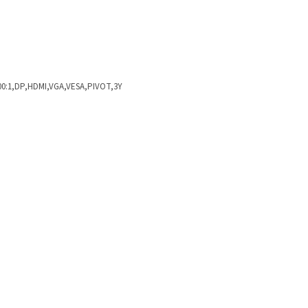
500:1,DP,HDMI,VGA,VESA,PIVOT,3Y