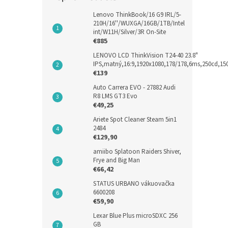
Lenovo ThinkBook/16 G9 IRL/5-
210H/16''/WUXGA/16GB/1TB/Intel
int/W11H/Silver/3R On-Site
€885
LENOVO LCD ThinkVision T24-40 23.8"
IPS,matný,16:9,1920x1080,178/178,6ms,250cd,1
€139
Auto Carrera EVO - 27882 Audi
R8 LMS GT3 Evo
€49,25
Ariete Spot Cleaner Steam 5in1
2484
€129,90
amiibo Splatoon Raiders Shiver,
Frye and Big Man
€66,42
STATUS URBANO vákuovačka
6600208
€59,90
Lexar Blue Plus microSDXC 256
GB