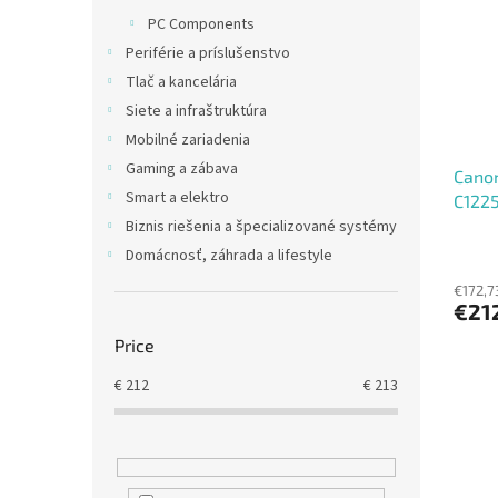
t
s
PC Components
o
o
Periférie a príslušenstvo
f
r
p
t
Tlač a kancelária
r
i
Siete a infraštruktúra
o
n
Mobilné zariadenia
d
g
Gaming a zábava
Canon
u
Smart a elektro
C1225
c
t
Biznis riešenia a špecializované systémy
s
Domácnosť, záhrada a lifestyle
€172,7
€21
Price
€
212
€
213