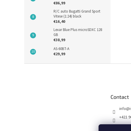
€86,99
R/C auto Bugatti Grand Sport
Vitese (1:24) black
€16,40
Lexar Blue Plus microSDXC 128
GB
€38,99
AS-60BT-A
€29,99
F
o
o
t
e
Contact
r
info
@
+421 9
FB I SE