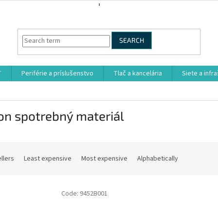
SEARCH
T
Periférie a príslušenstvo
Tlač a kancelária
Siete a infr
on spotrebný materiál
llers
Least expensive
Most expensive
Alphabetically
Code:
9452B001