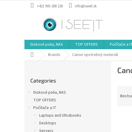
Skip
+421 905 288 228
info@iseeit.sk
to
content
Diskové polia, NAS
TOP OFFERS
Počítače a I
Home
Brands
Canon spotrebný materiál
S
Can
i
Skip
d
Categories
categories
e
P
b
Diskové polia, NAS
r
a
Bestse
TOP OFFERS
o
r
Počítače a IT
d
L
u
Laptops and Ultrabooks
i
c
Desktops
s
t
Servers