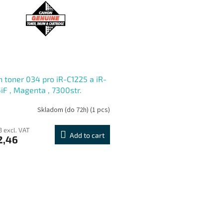
 toner 034 pro iR-C1225 a iR-
iF , Magenta , 7300str.
Skladom (do 72h)
(1 pcs)
3 excl. VAT
Add to cart
2,46
L
i
s
t
i
n
g