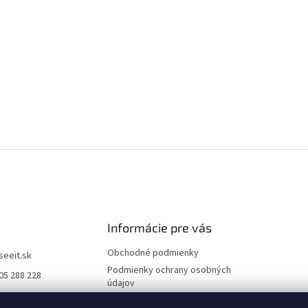
Informácie pre vás
Obchodné podmienky
iseeit.sk
Podmienky ochrany osobných
05 288 228
údajov
E IT
Doprava a platba