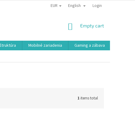
EUR
English
Login
SHOPPING
Empty cart
CART
aštruktúra
Mobilné zariadenia
Gaming a zábava
Smart a e
1
items total