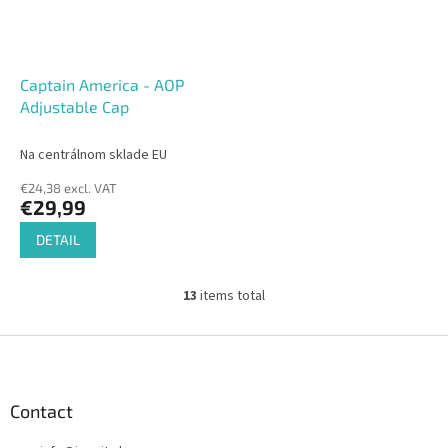
Captain America - AOP
Adjustable Cap
Na centrálnom sklade EU
€24,38 excl. VAT
€29,99
DETAIL
13
items total
L
i
s
F
t
o
i
o
n
t
Contact
g
e
c