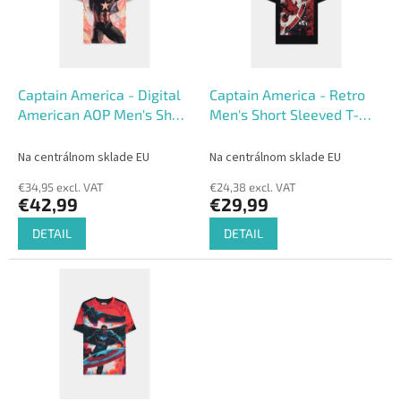
o
o
f
r
p
t
r
i
o
n
Captain America - Digital
Captain America - Retro
d
g
American AOP Men's Short
Men's Short Sleeved T-
u
Sleeved T-shirt
shirt
c
Na centrálnom sklade EU
Na centrálnom sklade EU
t
€34,95 excl. VAT
€24,38 excl. VAT
s
€42,99
€29,99
DETAIL
DETAIL