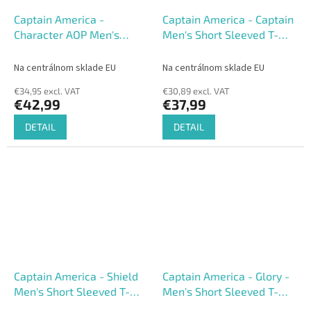
Captain America -
Captain America - Captain
Character AOP Men's
Men's Short Sleeved T-
Short Sleeved T-shirt
shirt Loose fit
Na centrálnom sklade EU
Na centrálnom sklade EU
€34,95 excl. VAT
€30,89 excl. VAT
€42,99
€37,99
DETAIL
DETAIL
Captain America - Shield
Captain America - Glory -
Men's Short Sleeved T-
Men's Short Sleeved T-
shirt
shirt