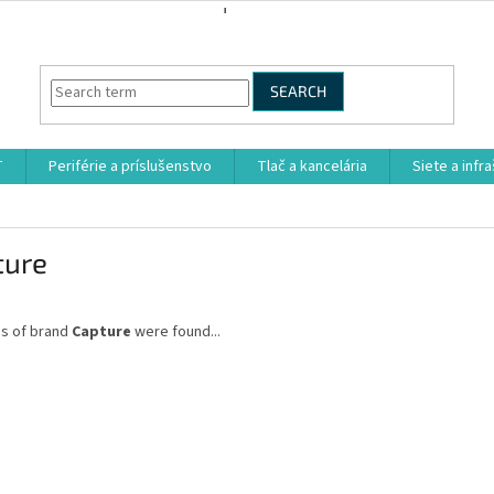
SEARCH
T
Periférie a príslušenstvo
Tlač a kancelária
Siete a infr
ture
s of brand
Capture
were found...