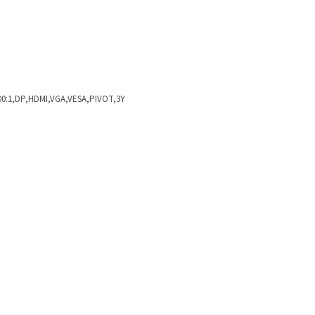
500:1,DP,HDMI,VGA,VESA,PIVOT,3Y