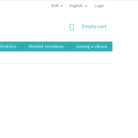
EUR
English
Login
SHOPPING
Empty cart
CART
aštruktúra
Mobilné zariadenia
Gaming a zábava
Smart a e