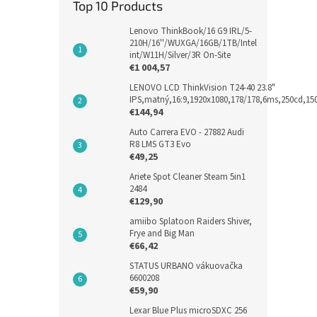
Top 10 Products
Lenovo ThinkBook/16 G9 IRL/5-
210H/16''/WUXGA/16GB/1TB/Intel
int/W11H/Silver/3R On-Site
€1 004,57
LENOVO LCD ThinkVision T24-40 23.8"
IPS,matný,16:9,1920x1080,178/178,6ms,250cd,1
€144,94
Auto Carrera EVO - 27882 Audi
R8 LMS GT3 Evo
€49,25
Ariete Spot Cleaner Steam 5in1
2484
€129,90
amiibo Splatoon Raiders Shiver,
Frye and Big Man
€66,42
STATUS URBANO vákuovačka
6600208
€59,90
Lexar Blue Plus microSDXC 256