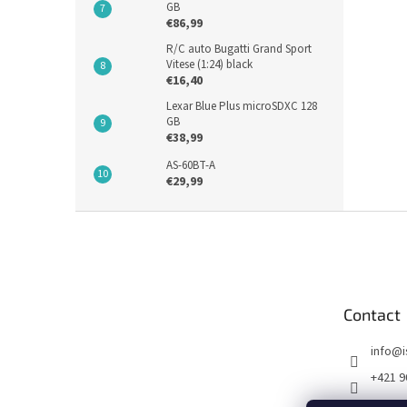
GB
€86,99
R/C auto Bugatti Grand Sport
Vitese (1:24) black
€16,40
Lexar Blue Plus microSDXC 128
GB
€38,99
AS-60BT-A
€29,99
F
o
o
t
e
Contact
r
info
@
+421 9
FB I SE