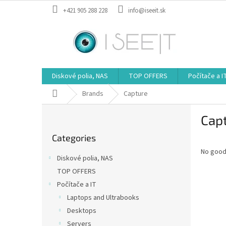
Skip
+421 905 288 228
info@iseeit.sk
to
content
Diskové polia, NAS
TOP OFFERS
Počítače a I
Home
Brands
Capture
S
Cap
i
Skip
d
Categories
categories
e
No good
b
Diskové polia, NAS
a
TOP OFFERS
r
Počítače a IT
Laptops and Ultrabooks
Desktops
Servers