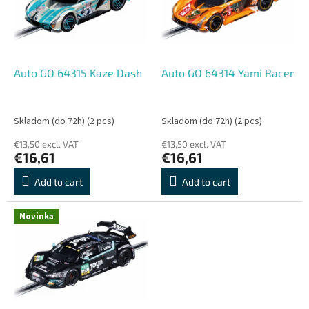
o
o
f
r
p
t
r
i
o
n
Auto GO 64315 Kaze Dash
Auto GO 64314 Yami Racer
d
g
u
c
Skladom (do 72h)
(2 pcs)
Skladom (do 72h)
(2 pcs)
t
€13,50 excl. VAT
€13,50 excl. VAT
s
€16,61
€16,61
Add to cart
Add to cart
Novinka