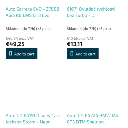
Auto Carrera EVO - 27882
61671 Ovladač rychlosti
Audi R8 LMS GT3 Evo
bez Turbo -
GO/EVOLUTION
Skladom (do 72h)
(>5 pcs)
Skladom (do 72h)
(>5 pcs)
€40,04 excl. VAT
€10,66 excl. VAT
€49,25
€13,11
Add to cart
Add to cart
Auto GO 64151 Disney Cars
Auto GO 64224 BMW M4
Jackson Storm - Neon
GT3 DTM Sheldon
v.d.Linde