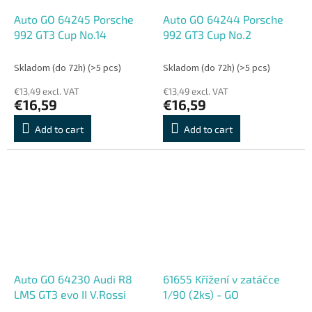
Auto GO 64245 Porsche
Auto GO 64244 Porsche
992 GT3 Cup No.14
992 GT3 Cup No.2
Skladom (do 72h)
(>5 pcs)
Skladom (do 72h)
(>5 pcs)
€13,49 excl. VAT
€13,49 excl. VAT
€16,59
€16,59
Add to cart
Add to cart
Auto GO 64230 Audi R8
61655 Křížení v zatáčce
LMS GT3 evo II V.Rossi
1/90 (2ks) - GO