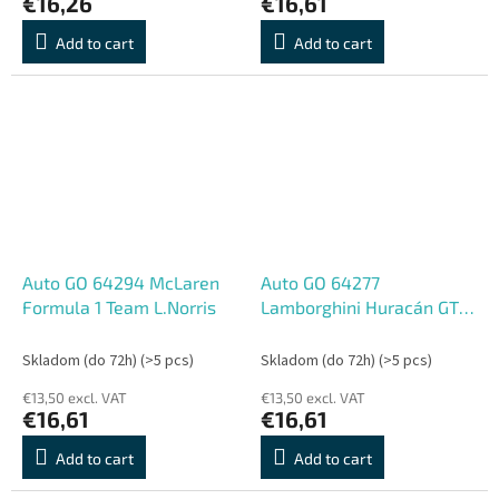
€16,26
€16,61
Add to cart
Add to cart
Auto GO 64294 McLaren
Auto GO 64277
Formula 1 Team L.Norris
Lamborghini Huracán GT3
Evo II
Skladom (do 72h)
(>5 pcs)
Skladom (do 72h)
(>5 pcs)
€13,50 excl. VAT
€13,50 excl. VAT
€16,61
€16,61
Add to cart
Add to cart