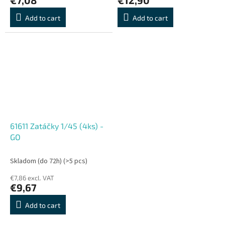
Add to cart
Add to cart
61611 Zatáčky 1/45 (4ks) -
GO
Skladom (do 72h)
(>5 pcs)
€7,86 excl. VAT
€9,67
Add to cart