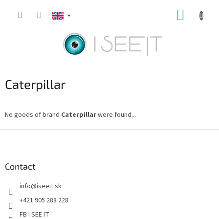
Skip
SHOPP
to
content
CART
Caterpillar
No goods of brand
Caterpillar
were found...
F
o
o
t
Contact
e
info
@
iseeit.sk
r
+421 905 288 228
FB I SEE IT