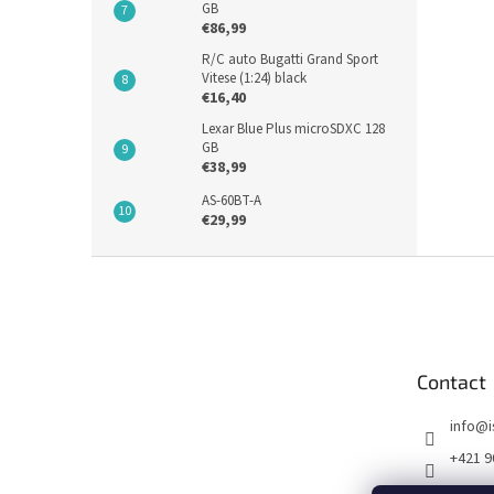
GB
€86,99
R/C auto Bugatti Grand Sport
Vitese (1:24) black
€16,40
Lexar Blue Plus microSDXC 128
GB
€38,99
AS-60BT-A
€29,99
F
o
o
t
e
Contact
r
info
@
+421 9
FB I SE