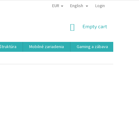
EUR
English
Login
SHOPPING
Empty cart
CART
aštruktúra
Mobilné zariadenia
Gaming a zábava
Smart a e