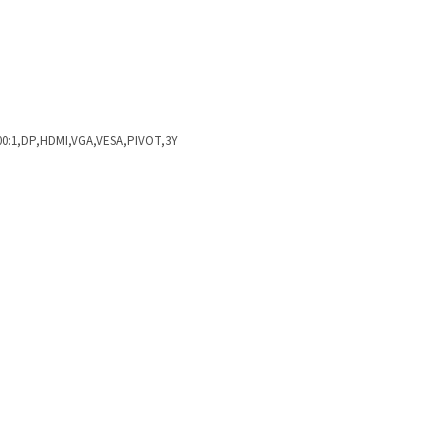
500:1,DP,HDMI,VGA,VESA,PIVOT,3Y