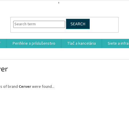
SEARCH
T
Periférie a príslušenstvo
Tlač a kancelária
Siete a infr
ver
s of brand
Cerver
were found...