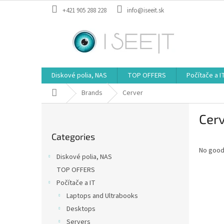
Skip
+421 905 288 228
info@iseeit.sk
to
content
Diskové polia, NAS
TOP OFFERS
Počítače a I
Home
Brands
Cerver
S
Cer
i
Skip
d
Categories
categories
e
No good
b
Diskové polia, NAS
a
TOP OFFERS
r
Počítače a IT
Laptops and Ultrabooks
Desktops
Servers