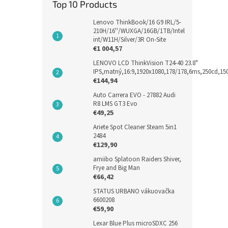
Top 10 Products
Lenovo ThinkBook/16 G9 IRL/5-
210H/16''/WUXGA/16GB/1TB/Intel
int/W11H/Silver/3R On-Site
€1 004,57
LENOVO LCD ThinkVision T24-40 23.8"
IPS,matný,16:9,1920x1080,178/178,6ms,250cd,1
€144,94
Auto Carrera EVO - 27882 Audi
R8 LMS GT3 Evo
€49,25
Ariete Spot Cleaner Steam 5in1
2484
€129,90
amiibo Splatoon Raiders Shiver,
Frye and Big Man
€66,42
STATUS URBANO vákuovačka
6600208
€59,90
Lexar Blue Plus microSDXC 256