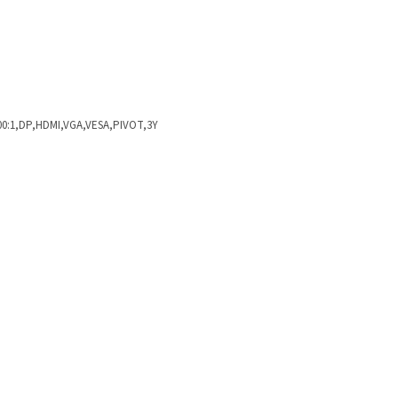
500:1,DP,HDMI,VGA,VESA,PIVOT,3Y