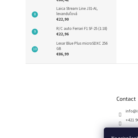
€66,42
Laica Stream Line J31-AI,
levanduľová
€22,90
R/C auto Ferrari F1 SF-25 (1:18)
€22,96
Lexar Blue Plus microSDXC 256
GB
€86,99
F
o
o
t
e
Contact
r
info
@
+421 9
FB I SE