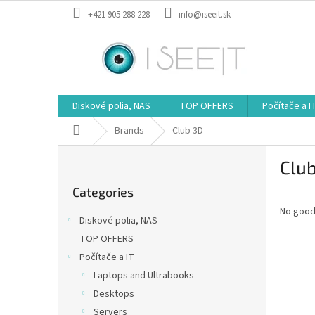
Skip
+421 905 288 228
info@iseeit.sk
to
content
Diskové polia, NAS
TOP OFFERS
Počítače a I
Home
Brands
Club 3D
S
Clu
i
Skip
d
Categories
categories
e
No good
b
Diskové polia, NAS
a
TOP OFFERS
r
Počítače a IT
Laptops and Ultrabooks
Desktops
Servers