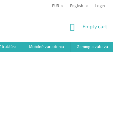
EUR
English
Login
SHOPPING
Empty cart
CART
aštruktúra
Mobilné zariadenia
Gaming a zábava
Smart a e