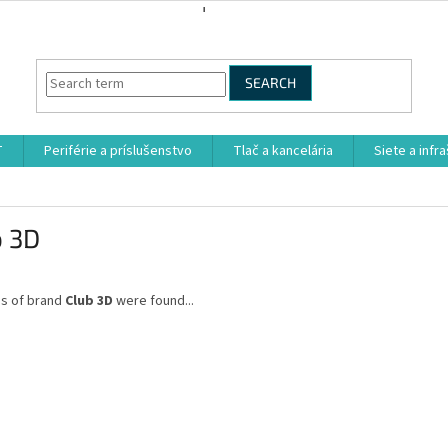
SEARCH
T
Periférie a príslušenstvo
Tlač a kancelária
Siete a infr
b 3D
s of brand
Club 3D
were found...