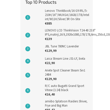
Top 10 Products
Lenovo ThinkBook/16 G9 IRL/5-
210H/16''/WUXGA/16GB/1TB/Intel
int/W11H/Silver/3R On-Site
€885
LENOVO LCD ThinkVision T24-40 23.8"
IPS,matný,16:9,1920x1080,178/178,6ms,250cd,1
€139
JBL Tune 780NC Lavender
€129,99
Laica Stream Line J31-LF, biela
€22,90
Ariete Spot Cleaner Steam 5in1
2484
€129,90
R/C auto Bugatti Grand Sport
Vitese (1:24) black
€16,40
amiibo Splatoon Raiders Shiver,
Frye and Big Man