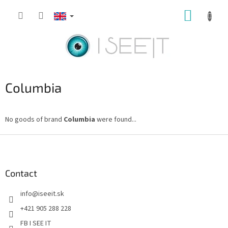
Skip
SHOPP
to
content
CART
Columbia
No goods of brand
Columbia
were found...
F
o
o
t
Contact
e
info
@
iseeit.sk
r
+421 905 288 228
FB I SEE IT