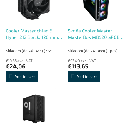
o
o
f
r
p
t
r
i
o
n
Cooler Master chladič
Skriňa Cooler Master
d
g
Hyper 212 Black, 120 mm,
MasterBox MB520 aRGB,
u
LGA1851, AM5
E-ATX, Mid Tower, čierna,
c
bez zdroja
Skladom (do 24h-48h)
(2 KS)
Skladom (do 24h-48h)
(1 pcs)
t
€19,56 excl. VAT
€92,40 excl. VAT
s
€24,06
€113,65
Add to cart
Add to cart