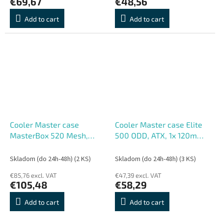
€69,67
€48,56
Add to cart
Add to cart
Cooler Master case
Cooler Master case Elite
MasterBox 520 Mesh,
500 ODD, ATX, 1x 120mm
ATX, Průhledná bočnice,
Fan, Černá
3x 120mm ARGB Fan,
Skladom (do 24h-48h)
(2 KS)
Skladom (do 24h-48h)
(3 KS)
ARGB Hub, Černá
€85,76 excl. VAT
€47,39 excl. VAT
€105,48
€58,29
Add to cart
Add to cart