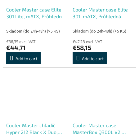
Cooler Master case Elite
Cooler Master case Elite
301 Lite, mATX, Průhledná
301, mATX, Průhledná
bočnice, 1x 120mm Fan,
bočnice, 3x 120mm ARGB
Černá
Fan, Černá
Skladom (do 24h-48h)
(>5 KS)
Skladom (do 24h-48h)
(>5 KS)
€36,35 excl. VAT
€47,28 excl. VAT
€44,71
€58,15
Add to cart
Add to cart
Cooler Master chladič
Cooler Master case
Hyper 212 Black X Duo,
MasterBox Q300L V2,
120mm, LGA1851, AM5,
mATX, Průhledná bočnice,