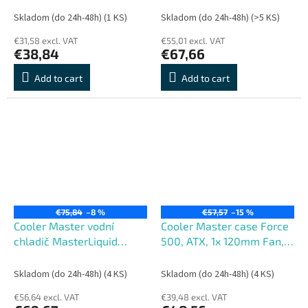
černá
1x 120mm Fan, Černá
Skladom (do 24h-48h)
(1 KS)
Skladom (do 24h-48h)
(>5 KS)
€31,58 excl. VAT
€55,01 excl. VAT
€38,84
€67,66
Add to cart
Add to cart
€75,84
–8 %
€57,57
–15 %
Cooler Master vodní
Cooler Master case Force
chladič MasterLiquid
500, ATX, 1x 120mm Fan,
ML240L Core ARGB,
Černá
LGA1851, AM5
Skladom (do 24h-48h)
(4 KS)
Skladom (do 24h-48h)
(4 KS)
€56,64 excl. VAT
€39,48 excl. VAT