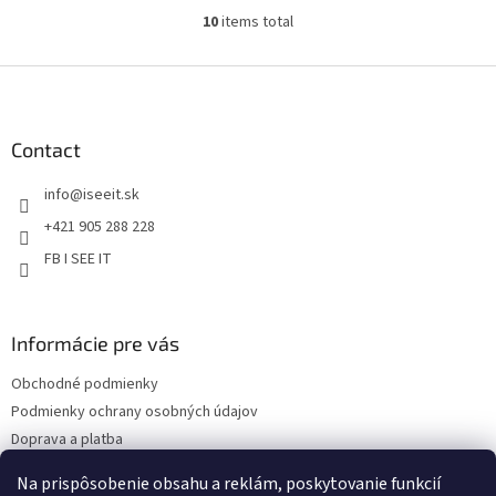
10
items total
L
i
s
F
t
o
i
o
n
t
Contact
g
e
c
info
@
iseeit.sk
r
o
n
+421 905 288 228
t
FB I SEE IT
r
o
l
s
Informácie pre vás
Obchodné podmienky
Podmienky ochrany osobných údajov
Doprava a platba
Reklamácie
Na prispôsobenie obsahu a reklám, poskytovanie funkcií
Kontakty