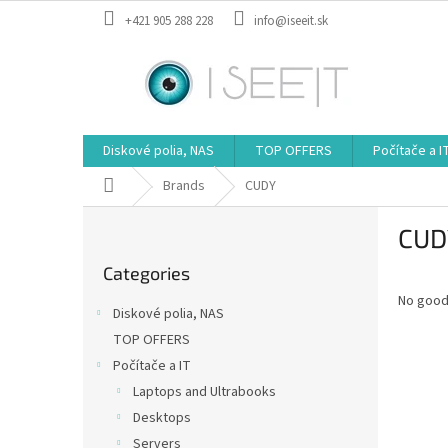
Skip
+421 905 288 228
info@iseeit.sk
to
content
Diskové polia, NAS
TOP OFFERS
Počítače a I
Home
Brands
CUDY
S
CUD
i
Skip
d
Categories
categories
e
No good
b
Diskové polia, NAS
a
TOP OFFERS
r
Počítače a IT
Laptops and Ultrabooks
Desktops
Servers