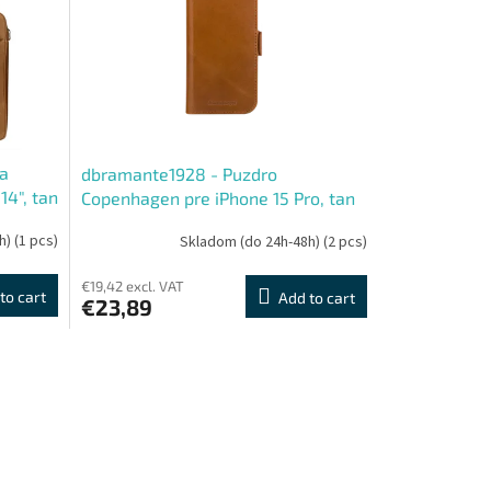
a
dbramante1928 - Puzdro
14", tan
Copenhagen pre iPhone 15 Pro, tan
h)
(1 pcs)
Skladom (do 24h-48h)
(2 pcs)
€19,42 excl. VAT
to cart
Add to cart
€23,89