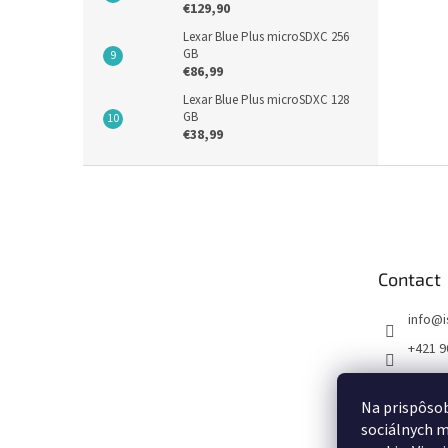
€129,90
Lexar Blue Plus microSDXC 256
GB
€86,99
Lexar Blue Plus microSDXC 128
GB
€38,99
F
o
o
t
e
Contact
r
info
@
+421 9
FB I SE
Na prispôsob
sociálnych m