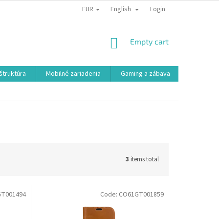
EUR
English
Login
SHOPPING
Empty cart
CART
aštruktúra
Mobilné zariadenia
Gaming a zábava
Smart a e
3
items total
T001494
Code:
CO61GT001859