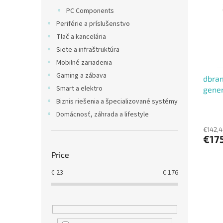
t
s
PC Components
o
o
Periférie a príslušenstvo
f
r
p
t
Tlač a kancelária
r
i
Siete a infraštruktúra
o
n
Mobilné zariadenia
d
g
Gaming a zábava
dbram
u
Smart a elektro
gener
c
t
Biznis riešenia a špecializované systémy
s
Domácnosť, záhrada a lifestyle
€142,4
€17
Price
€
23
€
176