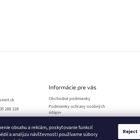
Informácie pre vás
Obchodné podmienky
iseeit.sk
Podmienky ochrany osobných
05 288 228
údajov
E IT
Doprava a platba
enie obsahu a reklám, poskytovanie funkcií
Reklamácie
Reject
édií a analýzu návštevnosti používame súbory
Kontakty