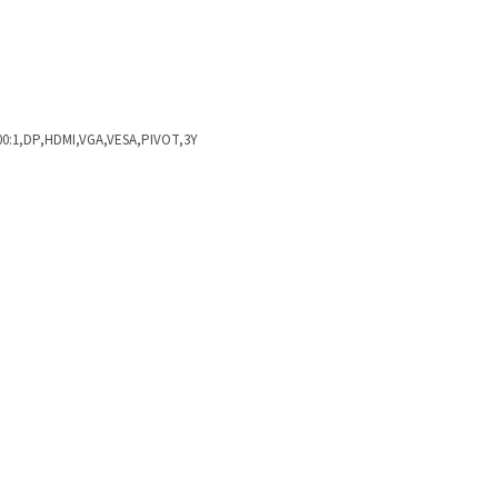
500:1,DP,HDMI,VGA,VESA,PIVOT,3Y