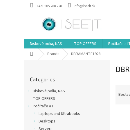
Skip
+421 905 288 228
info@iseeit.sk
to
content
Diskové polia, NAS
TOP OFFERS
Počítače a I
Home
Brands
DBRAMANTE1928
S
DBR
i
Skip
d
Categories
categories
e
P
b
Diskové polia, NAS
r
a
Bestse
TOP OFFERS
o
r
Počítače a IT
d
L
u
Laptops and Ultrabooks
i
c
Desktops
s
t
Servers