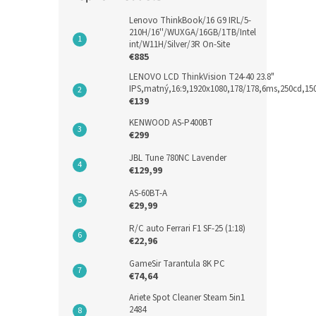
Lenovo ThinkBook/16 G9 IRL/5-
210H/16''/WUXGA/16GB/1TB/Intel
int/W11H/Silver/3R On-Site
€885
LENOVO LCD ThinkVision T24-40 23.8"
IPS,matný,16:9,1920x1080,178/178,6ms,250cd,1
€139
KENWOOD AS-P400BT
€299
JBL Tune 780NC Lavender
€129,99
AS-60BT-A
€29,99
R/C auto Ferrari F1 SF-25 (1:18)
€22,96
GameSir Tarantula 8K PC
€74,64
Ariete Spot Cleaner Steam 5in1
2484