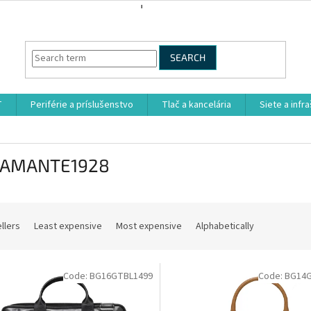
SEARCH
T
Periférie a príslušenstvo
Tlač a kancelária
Siete a infr
AMANTE1928
llers
Least expensive
Most expensive
Alphabetically
Code:
BG16GTBL1499
Code:
BG14G