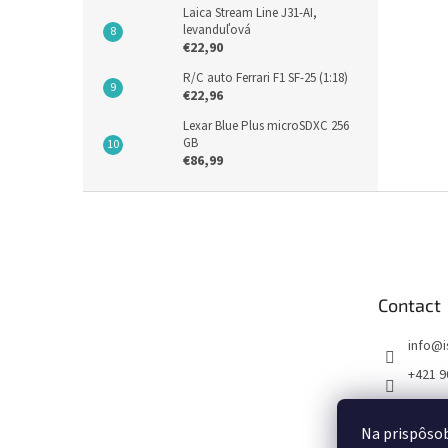
Laica Stream Line J31-AI,
levanduľová
€22,90
R/C auto Ferrari F1 SF-25 (1:18)
€22,96
Lexar Blue Plus microSDXC 256
GB
€86,99
F
o
o
t
e
Contact
r
info
@
+421 9
FB I SE
Na prispôsob