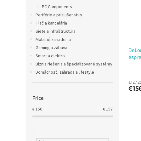
t
s
PC Components
o
o
Periférie a príslušenstvo
f
r
p
t
Tlač a kancelária
r
i
Siete a infraštruktúra
o
n
Mobilné zariadenia
d
g
Gaming a zábava
DeLon
u
Smart a elektro
espr
c
t
Biznis riešenia a špecializované systémy
s
Domácnosť, záhrada a lifestyle
€127,2
€15
Price
€
156
€
157