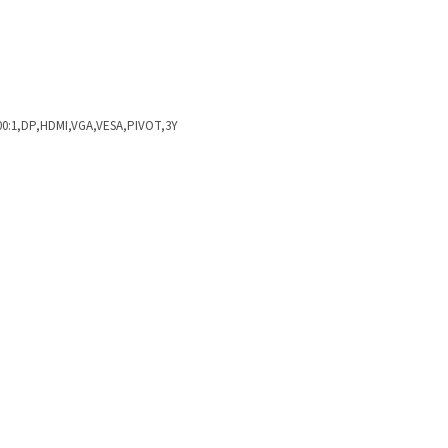
500:1,DP,HDMI,VGA,VESA,PIVOT,3Y