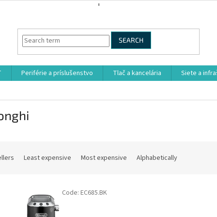
SEARCH
T
Periférie a príslušenstvo
Tlač a kancelária
Siete a infr
onghi
llers
Least expensive
Most expensive
Alphabetically
Code:
EC685.BK