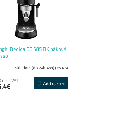
ghi Dedica EC 685 BK pákové
esso
Skladom (do 24h-48h)
(>5 KS)
0 excl. VAT
Add to cart
6,46
L
i
s
t
i
n
g