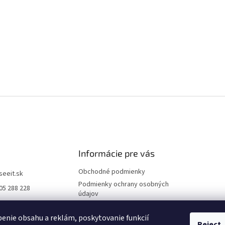
Informácie pre vás
Obchodné podmienky
iseeit.sk
Podmienky ochrany osobných
05 288 228
údajov
E IT
Doprava a platba
enie obsahu a reklám, poskytovanie funkcií
Reklamácie
Reject