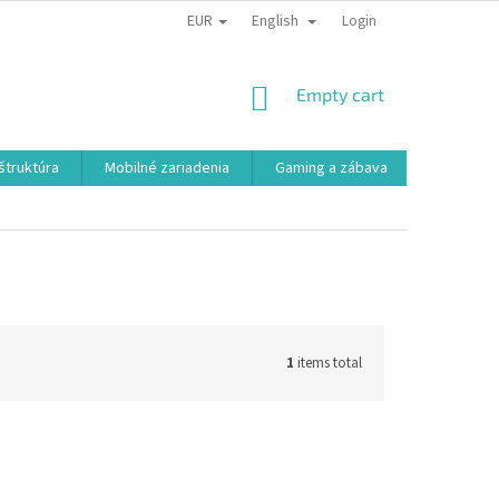
EUR
English
Login
SHOPPING
Empty cart
CART
aštruktúra
Mobilné zariadenia
Gaming a zábava
Smart a e
1
items total