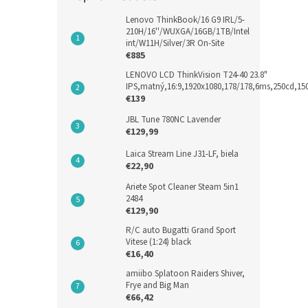
Lenovo ThinkBook/16 G9 IRL/5-
210H/16''/WUXGA/16GB/1TB/Intel
int/W11H/Silver/3R On-Site
€885
LENOVO LCD ThinkVision T24-40 23.8"
IPS,matný,16:9,1920x1080,178/178,6ms,250cd,1
€139
JBL Tune 780NC Lavender
€129,99
Laica Stream Line J31-LF, biela
€22,90
Ariete Spot Cleaner Steam 5in1
2484
€129,90
R/C auto Bugatti Grand Sport
Vitese (1:24) black
€16,40
amiibo Splatoon Raiders Shiver,
Frye and Big Man
€66,42