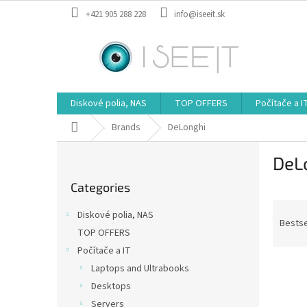
Skip
+421 905 288 228
info@iseeit.sk
to
content
Diskové polia, NAS
TOP OFFERS
Počítače a I
Home
Brands
DeLonghi
S
DeL
i
Skip
d
Categories
categories
e
P
b
Diskové polia, NAS
r
a
Bestse
TOP OFFERS
o
r
Počítače a IT
d
L
u
Laptops and Ultrabooks
i
c
Desktops
s
t
Servers