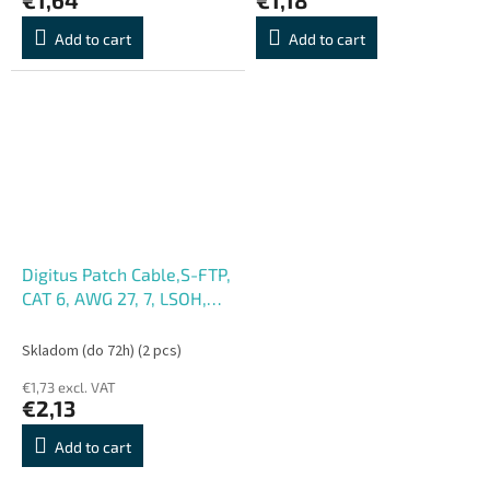
Add to cart
Add to cart
Digitus Patch Cable,S-FTP,
CAT 6, AWG 27, 7, LSOH,
Měď, černý 2m
Skladom (do 72h)
(2 pcs)
€1,73 excl. VAT
€2,13
Add to cart