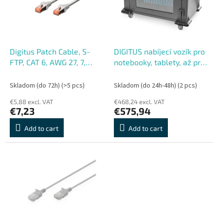
o
o
f
r
p
t
r
i
o
n
Digitus Patch Cable, S-
DIGITUS nabíjecí vozík pro
d
g
FTP, CAT 6, AWG 27, 7,
notebooky, tablety, až pro
u
LSOH, Měď, šedý 10 m
16 zařízení do 14", PIN
c
el.zámek, 16xUSB-C (18W
Skladom (do 72h)
(>5 pcs)
Skladom (do 24h-48h)
(2 pcs)
t
na zař.)
€5,88 excl. VAT
€468,24 excl. VAT
s
€7,23
€575,94
Add to cart
Add to cart