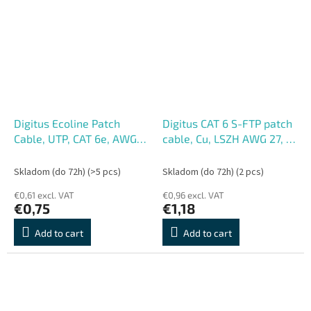
Digitus Ecoline Patch
Digitus CAT 6 S-FTP patch
Cable, UTP, CAT 6e, AWG
cable, Cu, LSZH AWG 27, 7,
26, 7, šedý 1m, 1ks
length 0.5 m, color white
Skladom (do 72h)
(>5 pcs)
Skladom (do 72h)
(2 pcs)
€0,61 excl. VAT
€0,96 excl. VAT
€0,75
€1,18
Add to cart
Add to cart