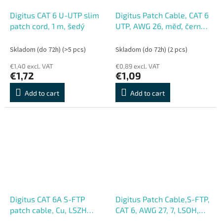
Digitus CAT 6 U-UTP slim
Digitus Patch Cable, CAT 6
patch cord, 1 m, šedý
UTP, AWG 26, měď, černý
1m
Skladom (do 72h)
(>5 pcs)
Skladom (do 72h)
(2 pcs)
€1,40 excl. VAT
€0,89 excl. VAT
€1,72
€1,09
Add to cart
Add to cart
Digitus CAT 6A S-FTP
Digitus Patch Cable,S-FTP,
patch cable, Cu, LSZH
CAT 6, AWG 27, 7, LSOH,
AWG 26, 7, length 0.5 m,
Měď, šedý 1,5m