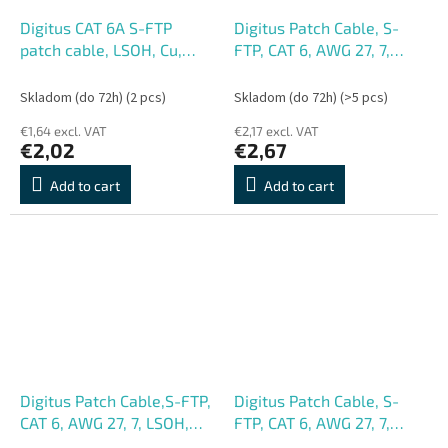
Digitus CAT 6A S-FTP
Digitus Patch Cable, S-
patch cable, LSOH, Cu,
FTP, CAT 6, AWG 27, 7,
AWG 26, 7, Length 2m ,
LSOH, Měď, šedý 3m
color grey
Skladom (do 72h)
(2 pcs)
Skladom (do 72h)
(>5 pcs)
€1,64 excl. VAT
€2,17 excl. VAT
€2,02
€2,67
Add to cart
Add to cart
Digitus Patch Cable,S-FTP,
Digitus Patch Cable, S-
CAT 6, AWG 27, 7, LSOH,
FTP, CAT 6, AWG 27, 7,
Měď, zelený 2m
LSOH, Měď,šedý 5m