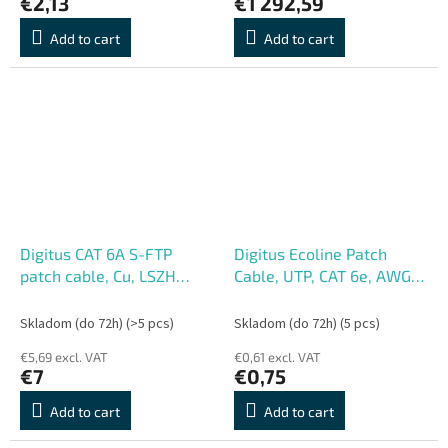
€2,13
€1 292,59
Add to cart
Add to cart
Digitus CAT 6A S-FTP
Digitus Ecoline Patch
patch cable, Cu, LSZH
Cable, UTP, CAT 6e, AWG
AWG 26, 7, length 7 m,
26, 7, žlutý 1m, 1ks
color green
Skladom (do 72h)
(>5 pcs)
Skladom (do 72h)
(5 pcs)
€5,69 excl. VAT
€0,61 excl. VAT
€7
€0,75
Add to cart
Add to cart