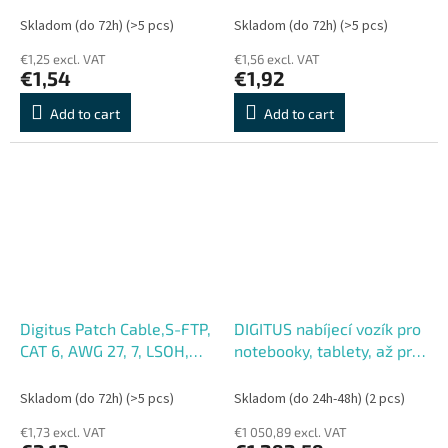
color black
Skladom (do 72h)
(>5 pcs)
Skladom (do 72h)
(>5 pcs)
€1,25 excl. VAT
€1,56 excl. VAT
€1,54
€1,92
Add to cart
Add to cart
Digitus Patch Cable,S-FTP,
DIGITUS nabíjecí vozík pro
CAT 6, AWG 27, 7, LSOH,
notebooky, tablety, až pro
Měď, šedý 2m
30 zařízení do 15,6", dual
charge way 230V + USB-C
Skladom (do 72h)
(>5 pcs)
Skladom (do 24h-48h)
(2 pcs)
(PD 18W na zař.)
€1,73 excl. VAT
€1 050,89 excl. VAT