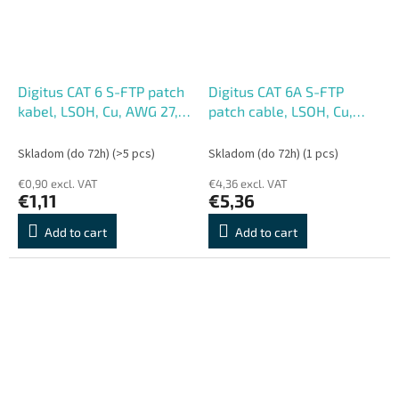
Digitus CAT 6 S-FTP patch
Digitus CAT 6A S-FTP
kabel, LSOH, Cu, AWG 27,
patch cable, LSOH, Cu,
7, délka 0,25 m, barva
AWG 26, 7, Length 5m ,
šedá
color grey
Skladom (do 72h)
(>5 pcs)
Skladom (do 72h)
(1 pcs)
€0,90 excl. VAT
€4,36 excl. VAT
€1,11
€5,36
Add to cart
Add to cart