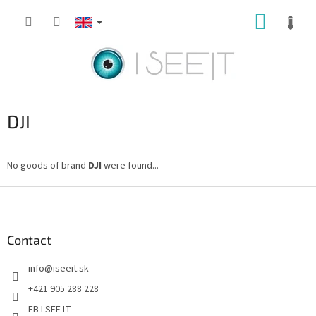
Skip
SHOPP
to
content
CART
DJI
No goods of brand
DJI
were found...
F
o
o
t
Contact
e
info
@
iseeit.sk
r
+421 905 288 228
FB I SEE IT