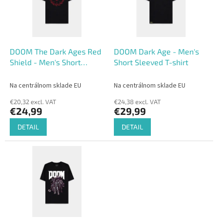
o
o
f
r
p
t
r
i
o
n
DOOM The Dark Ages Red
DOOM Dark Age - Men's
d
g
Shield - Men's Short
Short Sleeved T-shirt
u
Sleeved T-shirt
c
Na centrálnom sklade EU
Na centrálnom sklade EU
t
€20,32 excl. VAT
€24,38 excl. VAT
s
€24,99
€29,99
DETAIL
DETAIL