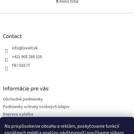
9
items total
L
i
s
F
t
o
i
o
n
t
Contact
g
e
c
info
@
iseeit.sk
r
o
n
+421 905 288 228
t
FB I SEE IT
r
o
l
s
Informácie pre vás
Obchodné podmienky
Podmienky ochrany osobných údajov
Doprava a platba
Reklamácie
Na prispôsobenie obsahu a reklám, poskytovanie funkcií
Kontakty
sociálnych médií a analýzu návštevnosti používame súbory