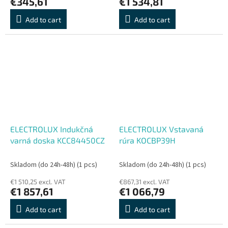
€345,61
€1 534,81
Add to cart
Add to cart
ELECTROLUX Indukčná
ELECTROLUX Vstavaná
varná doska KCC84450CZ
rúra KOCBP39H
Skladom (do 24h-48h)
(1 pcs)
Skladom (do 24h-48h)
(1 pcs)
€1 510,25 excl. VAT
€867,31 excl. VAT
€1 857,61
€1 066,79
Add to cart
Add to cart