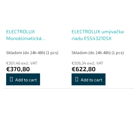
ELECTROLUX
ELECTROLUX umývačka
Monoklimatická
riadu ESS43210SX
chladnička LRB2AE88S
Skladom (do 24h-48h)
(1 pcs)
Skladom (do 24h-48h)
(1 pcs)
€301,46 excl. VAT
€506,34 excl. VAT
€370,80
€622,80
Add to cart
Add to cart