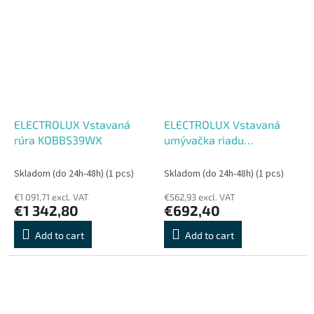
ELECTROLUX Vstavaná
ELECTROLUX Vstavaná
rúra KOBBS39WX
umývačka riadu
EEG67410W
Skladom (do 24h-48h)
(1 pcs)
Skladom (do 24h-48h)
(1 pcs)
€1 091,71 excl. VAT
€562,93 excl. VAT
€1 342,80
€692,40
Add to cart
Add to cart