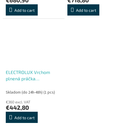
Add to cart
Add to cart
ELECTROLUX Vrchom
plnená práčka
EW2TN5061FC
Skladom (do 24h-48h)
(1 pcs)
€360 excl. VAT
€442,80
Add to cart