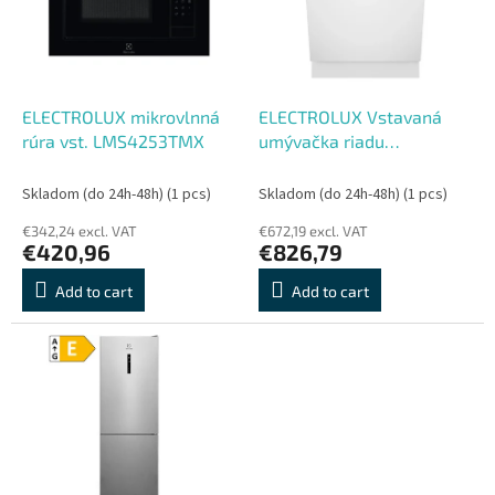
o
o
f
r
p
t
r
i
o
n
ELECTROLUX mikrovlnná
ELECTROLUX Vstavaná
d
g
rúra vst. LMS4253TMX
umývačka riadu
u
KL72A201S
c
Skladom (do 24h-48h)
(1 pcs)
Skladom (do 24h-48h)
(1 pcs)
t
€342,24 excl. VAT
€672,19 excl. VAT
s
€420,96
€826,79
Add to cart
Add to cart