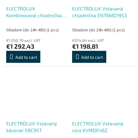
ELECTROLUX
ELECTROLUX Vstavaná
Kombinovaná chladnička
chladnička ENT6MD19S3
LNT7MD58B
Skladom (do 24h-48h)
(1 pcs)
Skladom (do 24h-48h)
(1 pcs)
€1 050,76 excl. VAT
€974,64 excl. VAT
€1 292,43
€1 198,81
Add to cart
Add to cart
ELECTROLUX Vstavaný
ELECTROLUX Vstavaná
kávovar EBC95T
rúra KVMDE46Z