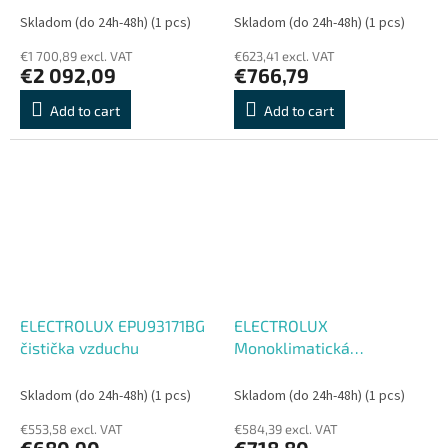
Skladom (do 24h-48h)
(1 pcs)
Skladom (do 24h-48h)
(1 pcs)
€1 700,89 excl. VAT
€623,41 excl. VAT
€2 092,09
€766,79
Add to cart
Add to cart
ELECTROLUX EPU93171BG
ELECTROLUX
čistička vzduchu
Monoklimatická
chladnička LRS3DE39W
Skladom (do 24h-48h)
(1 pcs)
Skladom (do 24h-48h)
(1 pcs)
€553,58 excl. VAT
€584,39 excl. VAT
€680,90
€718,80