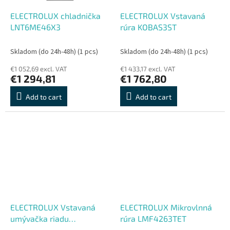
ELECTROLUX chladnička
ELECTROLUX Vstavaná
LNT6ME46X3
rúra KOBAS3ST
Skladom (do 24h-48h)
(1 pcs)
Skladom (do 24h-48h)
(1 pcs)
€1 052,69 excl. VAT
€1 433,17 excl. VAT
€1 294,81
€1 762,80
Add to cart
Add to cart
ELECTROLUX Vstavaná
ELECTROLUX Mikrovlnná
umývačka riadu
rúra LMF4263TET
KHGB9400L