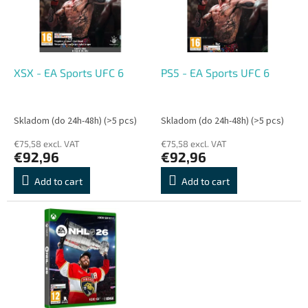
o
o
f
r
p
t
r
i
o
n
XSX - EA Sports UFC 6
PS5 - EA Sports UFC 6
d
g
u
c
Skladom (do 24h-48h)
(>5 pcs)
Skladom (do 24h-48h)
(>5 pcs)
t
€75,58 excl. VAT
€75,58 excl. VAT
s
€92,96
€92,96
Add to cart
Add to cart