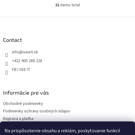
21
items total
L
i
s
F
t
o
i
o
n
t
Contact
g
e
c
info
@
iseeit.sk
r
o
n
+421 905 288 228
t
FB I SEE IT
r
o
l
s
Informácie pre vás
Obchodné podmienky
Podmienky ochrany osobných údajov
Doprava a platba
Reklamácie
Na prispôsobenie obsahu a reklám, poskytovanie funkcií
Kontakty