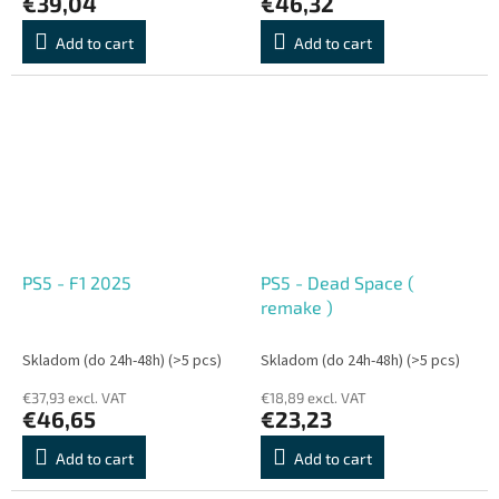
€39,04
€46,32
Add to cart
Add to cart
PS5 - F1 2025
PS5 - Dead Space (
remake )
Skladom (do 24h-48h)
(>5 pcs)
Skladom (do 24h-48h)
(>5 pcs)
€37,93 excl. VAT
€18,89 excl. VAT
€46,65
€23,23
Add to cart
Add to cart