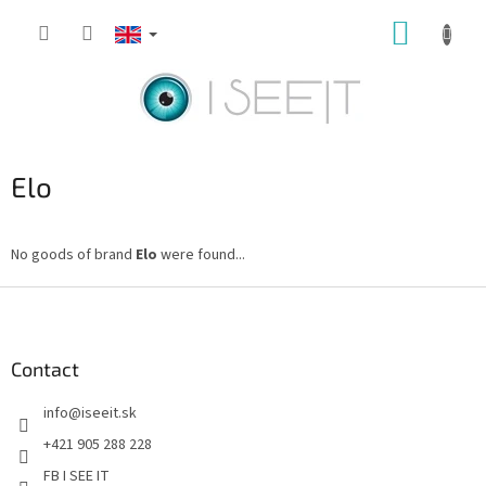
Skip
SHOPP
to
content
CART
Elo
No goods of brand
Elo
were found...
F
o
o
t
Contact
e
info
@
iseeit.sk
r
+421 905 288 228
FB I SEE IT