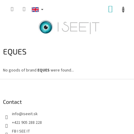
Skip
SHOPP
to
content
CART
EQUES
No goods of brand
EQUES
were found...
F
o
o
t
Contact
e
info
@
iseeit.sk
r
+421 905 288 228
FB I SEE IT