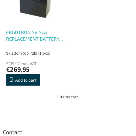
o
o
f
r
p
t
r
i
o
n
ERGOTRON SV SLA
d
g
REPLACEMENT BATTERY,
u
33 AH, náhradní baterie
c
pro vozíky
Skladom (do 72h)
(1 pcs)
t
€219,47 excl. VAT
s
€269,95
Add to cart
1
items total
L
i
s
F
t
o
i
o
n
t
Contact
g