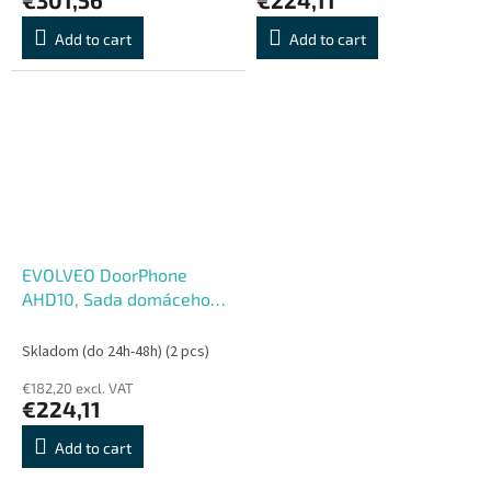
Add to cart
Add to cart
EVOLVEO DoorPhone
AHD10, Sada domáceho
WiFi videotelefónu s
ovládaním dverí a RFID,
Skladom (do 24h-48h)
(2 pcs)
čierny 10'' monito
€182,20 excl. VAT
€224,11
Add to cart