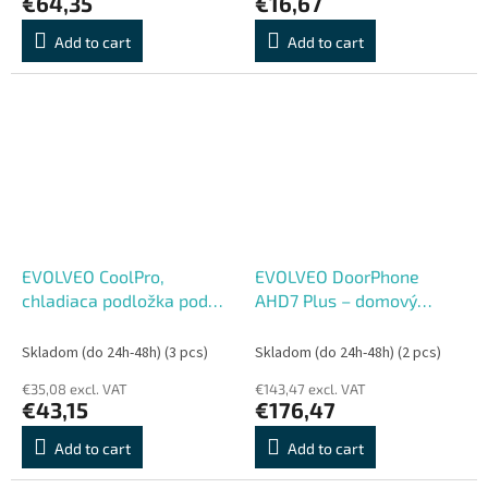
€64,35
€16,67
Add to cart
Add to cart
EVOLVEO CoolPro,
EVOLVEO DoorPhone
chladiaca podložka pod
AHD7 Plus – domový
notebook, 2x ventilátor,
videotelefón s čipovým
RGB podsvietenie, čierna
odomykaním a mobilnou
Skladom (do 24h-48h)
(3 pcs)
Skladom (do 24h-48h)
(2 pcs)
aplikáciou
€35,08 excl. VAT
€143,47 excl. VAT
€43,15
€176,47
Add to cart
Add to cart