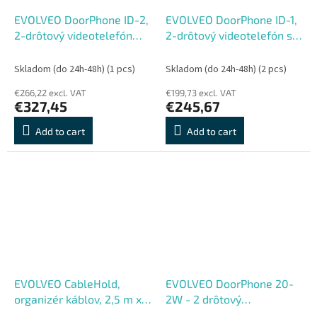
EVOLVEO DoorPhone ID-2,
EVOLVEO DoorPhone ID-1,
2-drôtový videotelefón
2-drôtový videotelefón s
pre dva byty s RFID,
RFID, odtlačkom prsta a
odtlačkom prsta a
podporou ONVIF kamier
Skladom (do 24h-48h)
(1 pcs)
Skladom (do 24h-48h)
(2 pcs)
podporou ONVIF ka
€266,22 excl. VAT
€199,73 excl. VAT
€327,45
€245,67
Add to cart
Add to cart
EVOLVEO CableHold,
EVOLVEO DoorPhone 20-
organizér káblov, 2,5 m x 2
2W - 2 drôtový
cm, samosvorný, čierny
videotelefón s aplikáciou