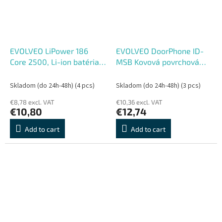
EVOLVEO LiPower 186
EVOLVEO DoorPhone ID-
Core 2500, Li-ion batéria
MSB Kovová povrchová
18650 (3.7 V , 2500 mAh),
montážna krabica pre
3ks
vonkajšiu jednotku
Skladom (do 24h-48h)
(4 pcs)
Skladom (do 24h-48h)
(3 pcs)
€8,78 excl. VAT
€10,36 excl. VAT
€10,80
€12,74
Add to cart
Add to cart