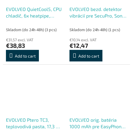
EVOLVEO QuietCool5, CPU
EVOLVEO bezd. detektor
chladič, 6x heatpipe,
vibrácií pre SecuPro, Sonix,
čierny
Alarmex Pro, Sonix Pro
Skladom (do 24h-48h)
(3 pcs)
Skladom (do 24h-48h)
(1 pcs)
€31,57 excl. VAT
€10,14 excl. VAT
€38,83
€12,47
Add to cart
Add to cart
EVOLVEO Ptero TC3,
EVOLVEO orig. batéria
teplovodivá pasta, 17,3 W,
1000 mAh pre EasyPhone
mK, záruka 5 rokov, 2 g
FD, FP, FS, FM, FL (EP-500,