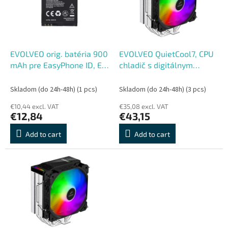
o
o
f
r
p
t
r
i
o
n
EVOLVEO orig. batéria 900
EVOLVEO QuietCool7, CPU
d
g
mAh pre EasyPhone ID, EG,
chladič s digitálnym
u
XS (EP-400, 550, 570)
displejom, 6x heatpipe,
c
čierny
Skladom (do 24h-48h)
(1 pcs)
Skladom (do 24h-48h)
(3 pcs)
t
€10,44 excl. VAT
€35,08 excl. VAT
s
€12,84
€43,15
Add to cart
Add to cart