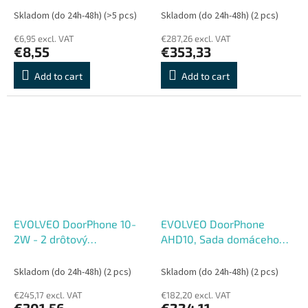
pre dve domácnosti a
Skladom (do 24h-48h)
(>5 pcs)
Skladom (do 24h-48h)
(2 pcs)
32GB pamäťou
€6,95 excl. VAT
€287,26 excl. VAT
€8,55
€353,33
Add to cart
Add to cart
EVOLVEO DoorPhone 10-
EVOLVEO DoorPhone
2W - 2 drôtový
AHD10, Sada domáceho
videotelefón s aplikáciou
WiFi videotelefónu s
32GB pamäťou
ovládaním dverí a RFID,
Skladom (do 24h-48h)
(2 pcs)
Skladom (do 24h-48h)
(2 pcs)
čierno strieborný 1
€245,17 excl. VAT
€182,20 excl. VAT
€301,56
€224,11