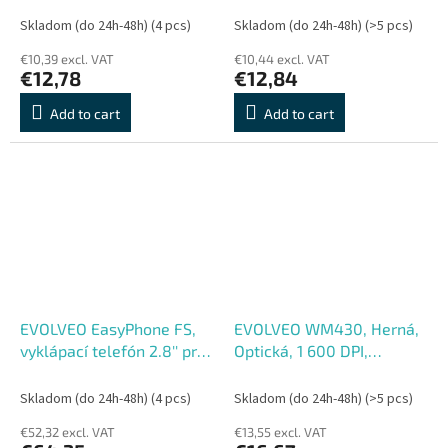
501, 700, 770, 771, 800,
Skladom (do 24h-48h)
(4 pcs)
Skladom (do 24h-48h)
(>5 pcs)
801)
€10,39 excl. VAT
€10,44 excl. VAT
€12,78
€12,84
Add to cart
Add to cart
EVOLVEO EasyPhone FS,
EVOLVEO WM430, Herná,
vyklápací telefón 2.8'' pre
Optická, 1 600 DPI,
seniorov s nabíjacím
Bezdrôtová USB, Čierna
stojanom (čierna farba)
Skladom (do 24h-48h)
(4 pcs)
Skladom (do 24h-48h)
(>5 pcs)
€52,32 excl. VAT
€13,55 excl. VAT