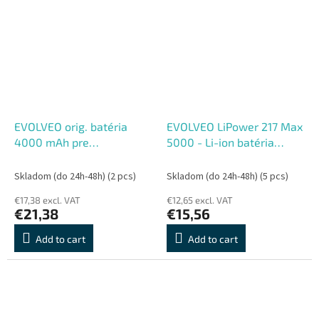
EVOLVEO orig. batéria
EVOLVEO LiPower 217 Max
4000 mAh pre
5000 - Li-ion batéria
StrongPhone Z5,Z6
21700 (3.7 V , 5000 mAh) 3
ks
Skladom (do 24h-48h)
(2 pcs)
Skladom (do 24h-48h)
(5 pcs)
€17,38 excl. VAT
€12,65 excl. VAT
€21,38
€15,56
Add to cart
Add to cart