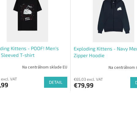
ding Kittens - POOF! Men's
Exploding Kittens - Navy Me
 Sleeved T-shirt
Zipper Hoodie
Na centrálnom sklade EU
Na centrálnom 
 excl. VAT
€65,03 excl. VAT
DETAIL
,99
€79,99
L
i
s
t
i
n
g