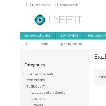
Skip
+421 905 288 228
info@iseeit.sk
to
content
Diskové polia, NAS
TOP OFFERS
Počítače a I
Home
Brands
Exploding Kittens
S
Expl
i
Skip
d
Categories
categories
e
P
b
Diskové polia, NAS
r
a
Bestse
TOP OFFERS
o
r
Počítače a IT
d
L
u
Laptops and Ultrabooks
i
c
Desktops
s
t
Servers