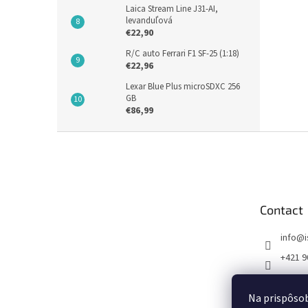
Laica Stream Line J31-AI,
levanduľová
€22,90
R/C auto Ferrari F1 SF-25 (1:18)
€22,96
Lexar Blue Plus microSDXC 256
GB
€86,99
F
o
o
t
e
Contact
r
info
@
+421 9
FB I SE
Na prispôsob