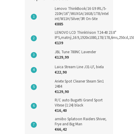
Lenovo ThinkBook/16 G9 IRL/5-
210H/16''/WUXGA/16GB/1TB/Intel
int/W11H/Silver/3R On-Site
€885
LENOVO LCD ThinkVision T24-40 23.8"
IPS,matný,16:9,1920x1080,178/178,6ms,250cd,1
€139
JBL Tune 780NC Lavender
€129,99
Laica Stream Line J31-LF, biela
€22,90
Ariete Spot Cleaner Steam 5in1
2484
€129,90
R/C auto Bugatti Grand Sport
Vitese (1:24) black
€16,40
amiibo Splatoon Raiders Shiver,
Frye and Big Man
€66,42