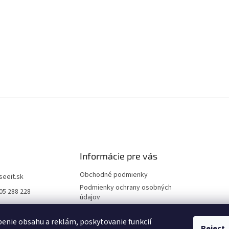
Informácie pre vás
Obchodné podmienky
iseeit.sk
Podmienky ochrany osobných
05 288 228
údajov
E IT
Doprava a platba
enie obsahu a reklám, poskytovanie funkcií
Reklamácie
Reject