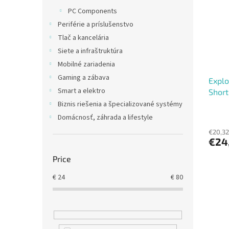
t
s
PC Components
o
o
Periférie a príslušenstvo
f
r
p
t
Tlač a kancelária
r
i
Siete a infraštruktúra
o
n
Mobilné zariadenia
d
g
Gaming a zábava
Explo
u
Smart a elektro
Short
c
t
Biznis riešenia a špecializované systémy
s
Domácnosť, záhrada a lifestyle
€20,32
€24
Price
€
24
€
80