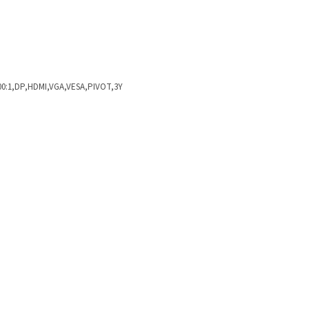
500:1,DP,HDMI,VGA,VESA,PIVOT,3Y