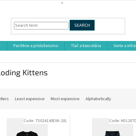
SEARCH
T
Periférie a príslušenstvo
Tlač a kancelária
Siete a infr
oding Kittens
llers
Least expensive
Most expensive
Alphabetically
Code:
TS024140EXK-2XL
Code:
HD12870