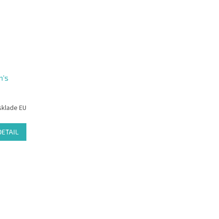
n's
sklade EU
DETAIL