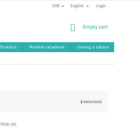
EUR
English
Login
SHOPPING
Empty cart
CART
aštruktúra
Mobilné zariadenia
Gaming a zábava
Smart a e
2
items total
7EXK-2XL