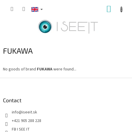
Skip
SHOPP
to
content
CART
FUKAWA
No goods of brand
FUKAWA
were found...
F
o
o
t
Contact
e
info
@
iseeit.sk
r
+421 905 288 228
FB I SEE IT