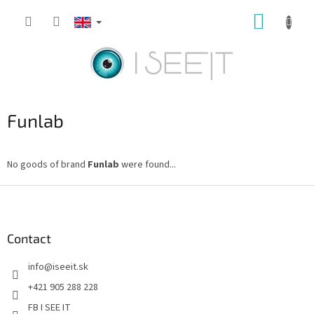
Skip
SHOPP
to
content
CART
Funlab
No goods of brand
Funlab
were found...
F
o
o
t
Contact
e
info
@
iseeit.sk
r
+421 905 288 228
FB I SEE IT