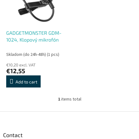
o
o
f
r
p
t
r
i
o
n
GADGETMONSTER GDM-
d
g
1024, Klopový mikrofón
u
c
Skladom (do 24h-48h)
(1 pcs)
t
€10,20 excl. VAT
s
€12,55
Add to cart
1
items total
L
i
s
F
t
o
i
o
n
t
Contact
g