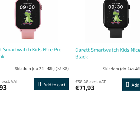
t Smartwatch Kids N!ce Pro
Garett Smartwatch Kids N!c
nk
Black
Skladom (do 24h-48h)
(>5 KS)
Skladom (do 24h-48
 excl. VAT
€58,48 excl. VAT
Add to cart
Add 
,93
€71,93
L
i
s
t
i
n
g