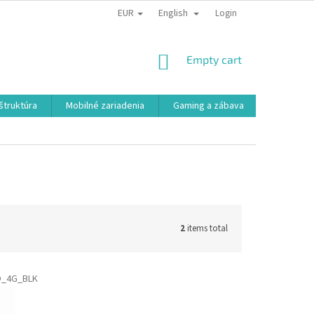
EUR
English
Login
SHOPPING
Empty cart
CART
aštruktúra
Mobilné zariadenia
Gaming a zábava
Smart a e
2
items total
O_4G_BLK