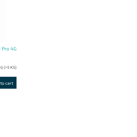
e Pro 4G
h)
(>5 KS)
to cart