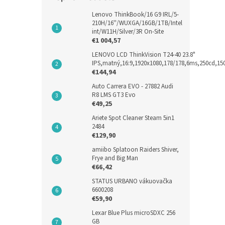
Lenovo ThinkBook/16 G9 IRL/5-
210H/16''/WUXGA/16GB/1TB/Intel
int/W11H/Silver/3R On-Site
€1 004,57
LENOVO LCD ThinkVision T24-40 23.8"
IPS,matný,16:9,1920x1080,178/178,6ms,250cd,1
€144,94
Auto Carrera EVO - 27882 Audi
R8 LMS GT3 Evo
€49,25
Ariete Spot Cleaner Steam 5in1
2484
€129,90
amiibo Splatoon Raiders Shiver,
Frye and Big Man
€66,42
STATUS URBANO vákuovačka
6600208
€59,90
Lexar Blue Plus microSDXC 256
GB