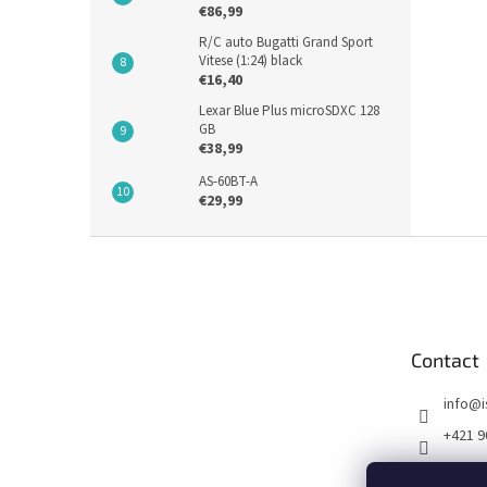
€86,99
R/C auto Bugatti Grand Sport
Vitese (1:24) black
€16,40
Lexar Blue Plus microSDXC 128
GB
€38,99
AS-60BT-A
€29,99
F
o
o
t
e
Contact
r
info
@
+421 9
FB I SE