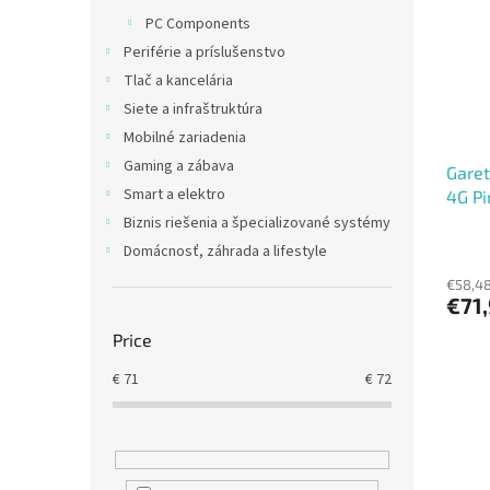
t
s
PC Components
o
o
Periférie a príslušenstvo
f
r
p
t
Tlač a kancelária
r
i
Siete a infraštruktúra
o
n
Mobilné zariadenia
d
g
Gaming a zábava
Garet
u
Smart a elektro
4G Pi
c
t
Biznis riešenia a špecializované systémy
s
Domácnosť, záhrada a lifestyle
€58,48
€71
Price
€
71
€
72