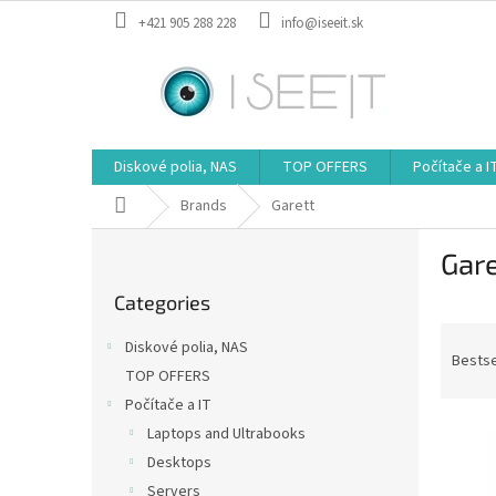
Skip
+421 905 288 228
info@iseeit.sk
to
content
Diskové polia, NAS
TOP OFFERS
Počítače a I
Home
Brands
Garett
S
Gare
i
Skip
d
Categories
categories
e
P
b
Diskové polia, NAS
r
a
Bestse
TOP OFFERS
o
r
Počítače a IT
d
L
u
Laptops and Ultrabooks
i
c
Desktops
s
t
Servers