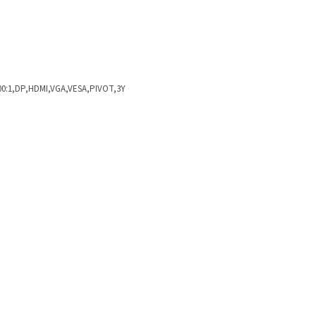
500:1,DP,HDMI,VGA,VESA,PIVOT,3Y