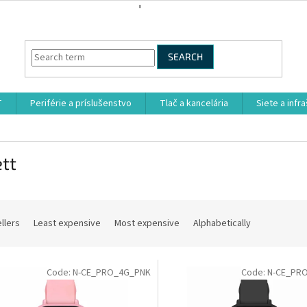
SEARCH
T
Periférie a príslušenstvo
Tlač a kancelária
Siete a infr
tt
llers
Least expensive
Most expensive
Alphabetically
Code:
N-CE_PRO_4G_PNK
Code:
N-CE_PR