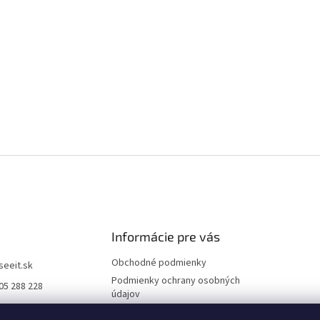
Informácie pre vás
Obchodné podmienky
iseeit.sk
Podmienky ochrany osobných
05 288 228
údajov
E IT
Doprava a platba