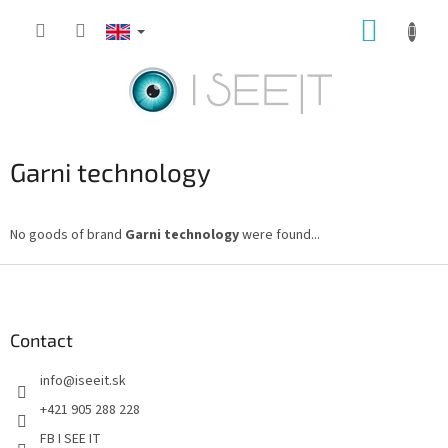
Skip
SHOPP
to
content
CART
Garni technology
No goods of brand
Garni technology
were found...
F
o
o
t
Contact
e
info
@
iseeit.sk
r
+421 905 288 228
FB I SEE IT