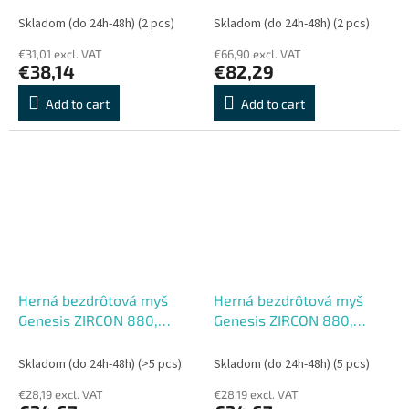
DPI, Drôtová USB, Biela
Čierna
Skladom (do 24h-48h)
(2 pcs)
Skladom (do 24h-48h)
(2 pcs)
€31,01 excl. VAT
€66,90 excl. VAT
€38,14
€82,29
Add to cart
Add to cart
Herná bezdrôtová myš
Herná bezdrôtová myš
Genesis ZIRCON 880,
Genesis ZIRCON 880,
Herná, Optická, 12 000
Herná, Optická, 12 000
DPI, USB+BT, Biela
DPI, USB+BT, Čierna
Skladom (do 24h-48h)
(>5 pcs)
Skladom (do 24h-48h)
(5 pcs)
€28,19 excl. VAT
€28,19 excl. VAT