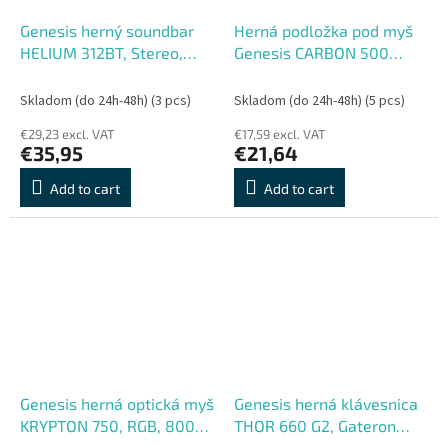
Genesis herný soundbar
Herná podložka pod myš
HELIUM 312BT, Stereo,
Genesis CARBON 500
10W, Čierna
HYPER LOGO 1200x600
mm
Skladom (do 24h-48h)
(3 pcs)
Skladom (do 24h-48h)
(5 pcs)
€29,23 excl. VAT
€17,59 excl. VAT
€35,95
€21,64
Add to cart
Add to cart
Genesis herná optická myš
Genesis herná klávesnica
KRYPTON 750, RGB, 8000
THOR 660 G2, Gateron
DPI, Herná, Optická, 8 000
Brown, USB+BT, US layout,