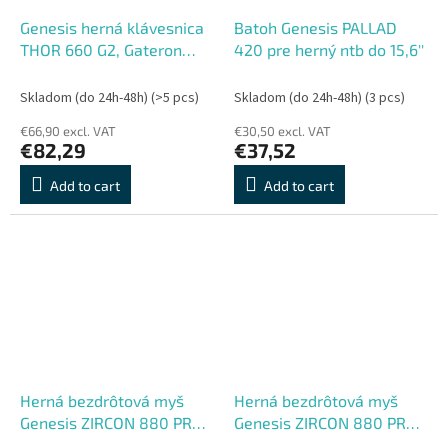
Genesis herná klávesnica
Batoh Genesis PALLAD
THOR 660 G2, Gateron
420 pre herný ntb do 15,6''
Red, USB+BT, US layout,
Biela
Skladom (do 24h-48h)
(>5 pcs)
Skladom (do 24h-48h)
(3 pcs)
€66,90 excl. VAT
€30,50 excl. VAT
€82,29
€37,52
Add to cart
Add to cart
Herná bezdrôtová myš
Herná bezdrôtová myš
Genesis ZIRCON 880 PRO,
Genesis ZIRCON 880 PRO,
Herná, Optická, 30 000
Herná, Optická, 30 000