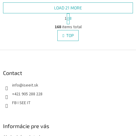
LOAD 21 MORE
P
1
8
a
L
g
168
items total
i
i
s
TOP
n
t
a
i
t
i
F
n
o
g
o
n
c
o
o
t
Contact
n
e
t
info
@
iseeit.sk
r
r
o
+421 905 288 228
l
FB I SEE IT
s
Informácie pre vás