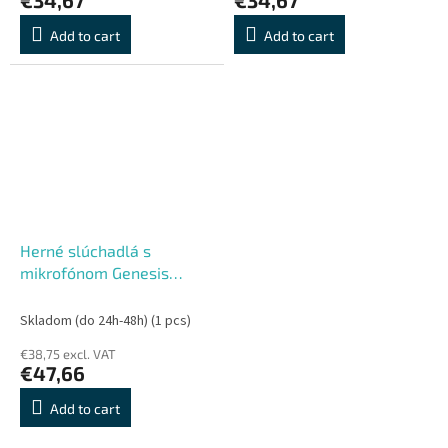
Add to cart
Add to cart
Herné slúchadlá s
mikrofónom Genesis
TORON 531, Jack, Biela
Skladom (do 24h-48h)
(1 pcs)
€38,75 excl. VAT
€47,66
Add to cart