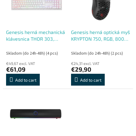
o
o
f
r
p
t
r
i
o
n
Genesis herná mechanická
Genesis herná optická myš
d
g
klávesnica THOR 303,
KRYPTON 750, RGB, 8000
u
RGB, Outemu Peach Silent,
DPI, Herná, Optická, 8 000
c
Drôtová USB, US layout,
DPI, Drôtová USB, Čierna
Skladom (do 24h-48h)
(4 pcs)
Skladom (do 24h-48h)
(2 pcs)
t
Biela
€49,67 excl. VAT
€24,31 excl. VAT
s
€61,09
€29,90
Add to cart
Add to cart