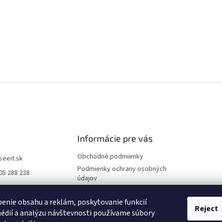
Informácie pre vás
Obchodné podmienky
iseeit.sk
Podmienky ochrany osobných
05 288 228
údajov
E IT
Doprava a platba
enie obsahu a reklám, poskytovanie funkcií
Reklamácie
Reject
édií a analýzu návštevnosti používame súbory
Kontakty