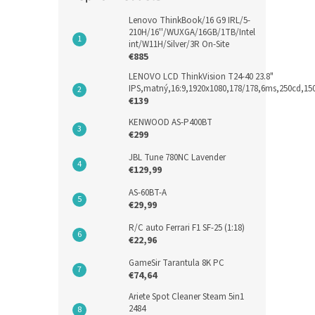
Lenovo ThinkBook/16 G9 IRL/5-
210H/16''/WUXGA/16GB/1TB/Intel
int/W11H/Silver/3R On-Site
€885
LENOVO LCD ThinkVision T24-40 23.8"
IPS,matný,16:9,1920x1080,178/178,6ms,250cd,1
€139
KENWOOD AS-P400BT
€299
JBL Tune 780NC Lavender
€129,99
AS-60BT-A
€29,99
R/C auto Ferrari F1 SF-25 (1:18)
€22,96
GameSir Tarantula 8K PC
€74,64
Ariete Spot Cleaner Steam 5in1
2484