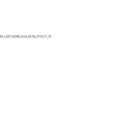
500:1,DP,HDMI,VGA,VESA,PIVOT,3Y