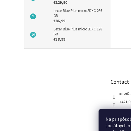
€129,90
Lexar Blue Plus microSDXC 256
GB
€86,99
Lexar Blue Plus microSDXC 128
GB
€38,99
F
o
o
t
e
Contact
r
info
@
+421 9
FB I SE
Na prispôsob
sociálnych m