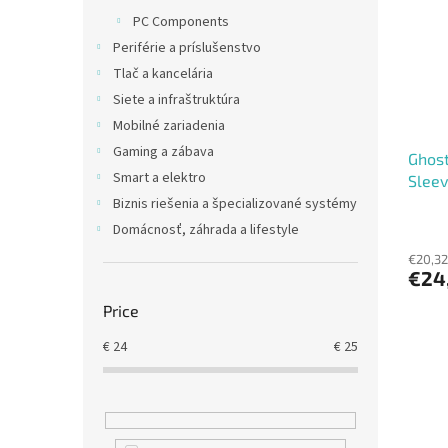
t
s
PC Components
o
o
Periférie a príslušenstvo
f
r
p
t
Tlač a kancelária
r
i
Siete a infraštruktúra
o
n
Mobilné zariadenia
d
g
Gaming a zábava
Ghost
u
Smart a elektro
Sleev
c
t
Biznis riešenia a špecializované systémy
s
Domácnosť, záhrada a lifestyle
€20,32
€24
Price
€
24
€
25