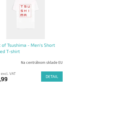
 of Tsushima - Men's Short
ed T-shirt
Na centrálnom sklade EU
 excl. VAT
DETAIL
,99
L
i
s
t
i
n
g