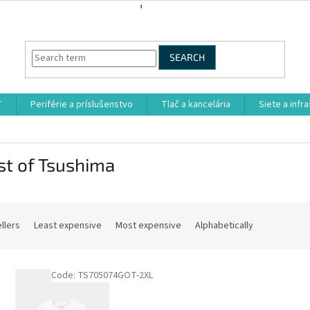
SEARCH
T
Periférie a príslušenstvo
Tlač a kancelária
Siete a infr
st of Tsushima
llers
Least expensive
Most expensive
Alphabetically
Code:
TS705074GOT-2XL