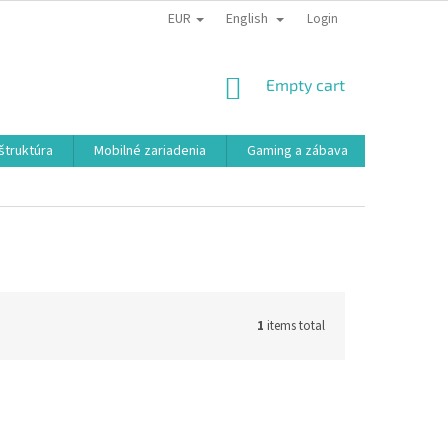
EUR
English
Login
SHOPPING
Empty cart
CART
aštruktúra
Mobilné zariadenia
Gaming a zábava
Smart a e
1
items total