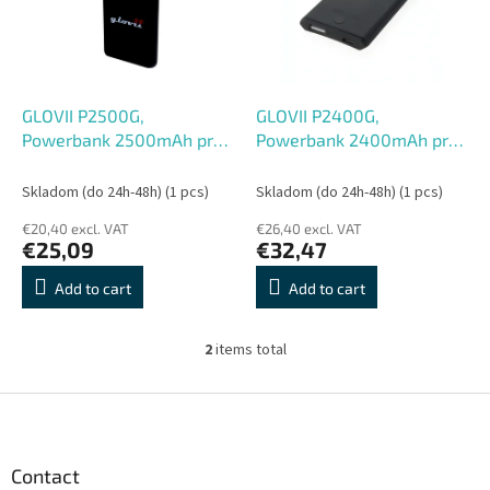
o
o
f
r
p
t
r
i
o
n
GLOVII P2500G,
GLOVII P2400G,
d
g
Powerbank 2500mAh pre
Powerbank 2400mAh pre
u
papuče
ponožky
c
Skladom (do 24h-48h)
(1 pcs)
Skladom (do 24h-48h)
(1 pcs)
t
€20,40 excl. VAT
€26,40 excl. VAT
s
€25,09
€32,47
Add to cart
Add to cart
2
items total
L
i
s
F
t
o
i
o
n
t
Contact
g