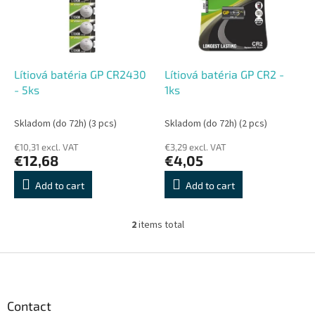
o
o
f
r
p
t
r
i
o
n
Lítiová batéria GP CR2430
Lítiová batéria GP CR2 -
d
g
- 5ks
1ks
u
c
Skladom (do 72h)
(3 pcs)
Skladom (do 72h)
(2 pcs)
t
€10,31 excl. VAT
€3,29 excl. VAT
s
€12,68
€4,05
Add to cart
Add to cart
2
items total
L
i
s
F
t
o
i
o
n
t
Contact
g