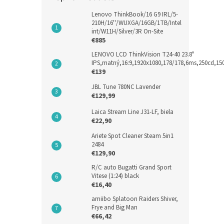
Lenovo ThinkBook/16 G9 IRL/5-
210H/16''/WUXGA/16GB/1TB/Intel
int/W11H/Silver/3R On-Site
€885
LENOVO LCD ThinkVision T24-40 23.8"
IPS,matný,16:9,1920x1080,178/178,6ms,250cd,1
€139
JBL Tune 780NC Lavender
€129,99
Laica Stream Line J31-LF, biela
€22,90
Ariete Spot Cleaner Steam 5in1
2484
€129,90
R/C auto Bugatti Grand Sport
Vitese (1:24) black
€16,40
amiibo Splatoon Raiders Shiver,
Frye and Big Man
€66,42