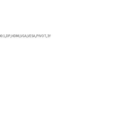
500:1,DP,HDMI,VGA,VESA,PIVOT,3Y