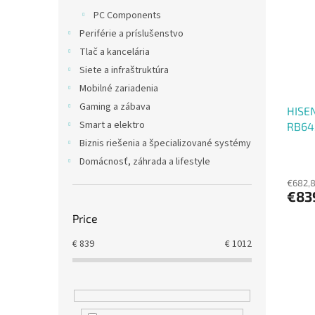
t
s
PC Components
o
o
Periférie a príslušenstvo
f
r
p
t
Tlač a kancelária
r
i
Siete a infraštruktúra
o
n
Mobilné zariadenia
d
g
Gaming a zábava
HISE
u
Smart a elektro
RB64
c
t
Biznis riešenia a špecializované systémy
s
Domácnosť, záhrada a lifestyle
€682,8
€83
Price
€
839
€
1012