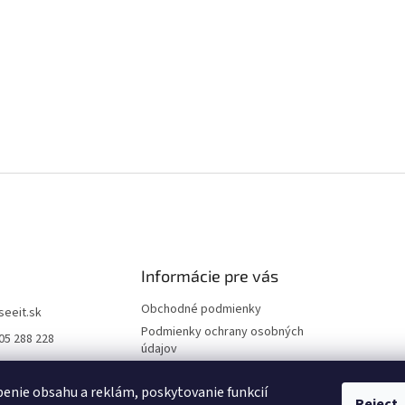
Informácie pre vás
Obchodné podmienky
iseeit.sk
Podmienky ochrany osobných
05 288 228
údajov
E IT
Doprava a platba
enie obsahu a reklám, poskytovanie funkcií
Reklamácie
Reject