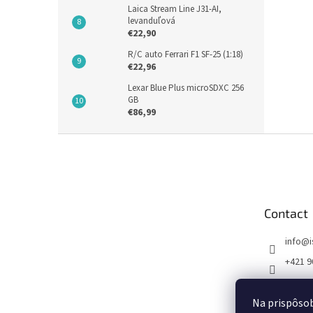
Laica Stream Line J31-AI,
levanduľová
€22,90
R/C auto Ferrari F1 SF-25 (1:18)
€22,96
Lexar Blue Plus microSDXC 256
GB
€86,99
F
o
o
t
e
Contact
r
info
@
+421 9
FB I SE
Na prispôsob