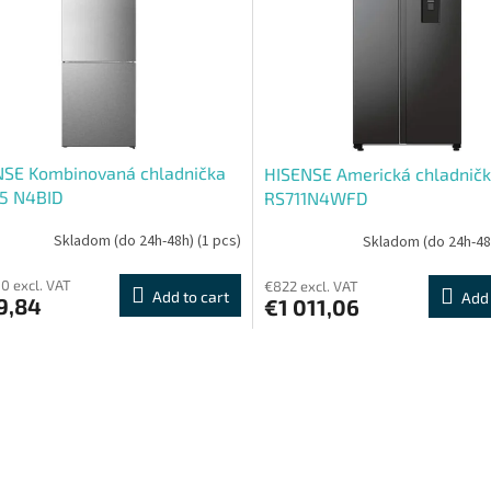
NSE Kombinovaná chladnička
HISENSE Americká chladnič
5 N4BID
RS711N4WFD
Skladom (do 24h-48h)
(1 pcs)
Skladom (do 24h-4
0 excl. VAT
€822 excl. VAT
Add to cart
Add 
9,84
€1 011,06
L
i
s
t
i
n
g