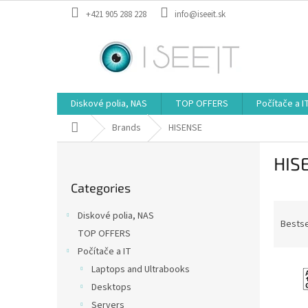
Skip
+421 905 288 228
info@iseeit.sk
to
content
Diskové polia, NAS
TOP OFFERS
Počítače a I
Home
Brands
HISENSE
S
HIS
i
Skip
d
Categories
categories
e
P
b
Diskové polia, NAS
r
a
Bestse
TOP OFFERS
o
r
Počítače a IT
d
L
u
Laptops and Ultrabooks
i
c
Desktops
s
t
Servers