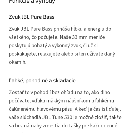
Funkcie a výhody
Zvuk JBL Pure Bass
Zvuk JBL Pure Bass prináša hĺbku a energiu do
všetkého, čo počujete. Naše 33 mm meniče
poskytujú bohatý a výkonný zvuk, či už si
poskakujete, relaxujete alebo si len užívate daný
okamih.
Ľahké, pohodlné a skladacie
Zostaňte v pohodlí bez ohľadu na to, ako dlho
počúvate, vďaka mäkkým náušníkom a ľahkému
čalúnenému hlavovému pásu. A keď je čas ísť ďalej,
vaše slúchadlá JBL Tune 530 je možné zložiť, takže
sa bez námahy zmestia do tašky pre každodenné