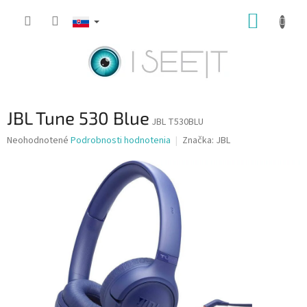
Prejsť
NÁKUP
na
obsah
KOŠÍK
JBL Tune 530 Blue
JBL T530BLU
Priemerné
Neohodnotené
Podrobnosti hodnotenia
Značka:
JBL
hodnotenie
produktu
je
0,0
z
5
hviezdičiek.