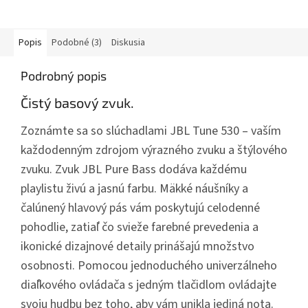
Popis
Podobné (3)
Diskusia
Podrobný popis
Čistý basový zvuk.
Zoznámte sa so slúchadlami JBL Tune 530 – vaším
každodenným zdrojom výrazného zvuku a štýlového
zvuku. Zvuk JBL Pure Bass dodáva každému
playlistu živú a jasnú farbu. Mäkké náušníky a
čalúnený hlavový pás vám poskytujú celodenné
pohodlie, zatiaľ čo svieže farebné prevedenia a
ikonické dizajnové detaily prinášajú množstvo
osobnosti. Pomocou jednoduchého univerzálneho
diaľkového ovládača s jedným tlačidlom ovládajte
svoju hudbu bez toho, aby vám unikla jediná nota.