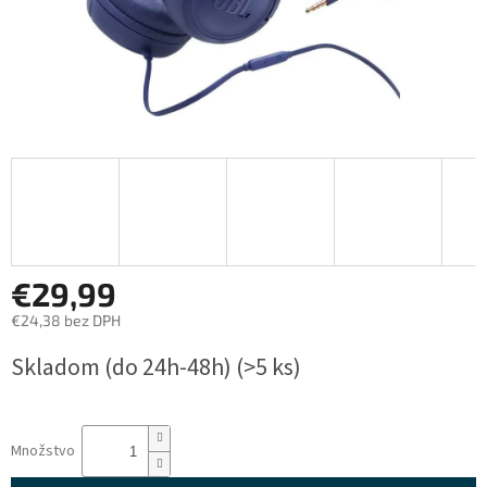
€29,99
€24,38 bez DPH
Jednotková
Skladom (do 24h-48h)
(>5 ks)
cena:
Množstvo