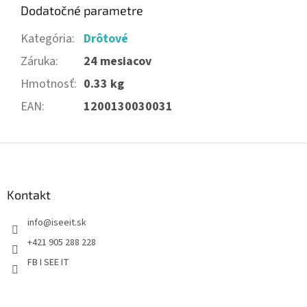
Dodatočné parametre
Kategória
:
Drôtové
Záruka
:
24 mesiacov
Hmotnosť
:
0.33 kg
EAN
:
1200130030031
Z
á
p
ä
Kontakt
t
info
@
iseeit.sk
i
e
+421 905 288 228
FB I SEE IT