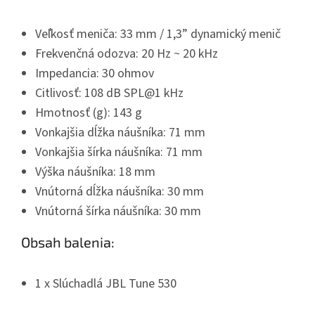
Veľkosť meniča:
33 mm / 1,3” dynamický menič
Frekvenčná odozva:
20 Hz ~ 20 kHz
Impedancia:
30 ohmov
Citlivosť:
108 dB SPL@1 kHz
Hmotnosť (g):
143 g
Vonkajšia dĺžka náušníka:
71 mm
Vonkajšia šírka náušníka:
71 mm
Výška náušníka:
18 mm
Vnútorná dĺžka náušníka:
30 mm
Vnútorná šírka náušníka:
30 mm
Obsah balenia:
1 x Slúchadlá JBL Tune 530