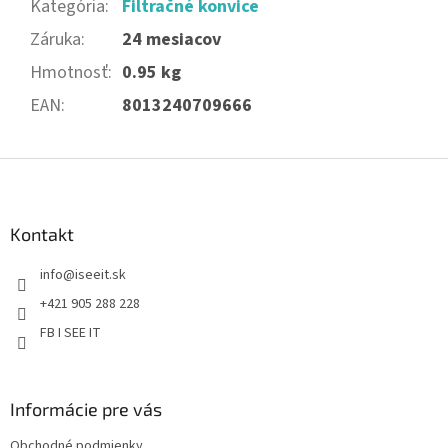
Kategória
:
Filtračné konvice
Záruka
:
24 mesiacov
Hmotnosť
:
0.95 kg
EAN
:
8013240709666
Z
á
p
ä
Kontakt
t
info
@
iseeit.sk
i
e
+421 905 288 228
FB I SEE IT
Informácie pre vás
Obchodné podmienky