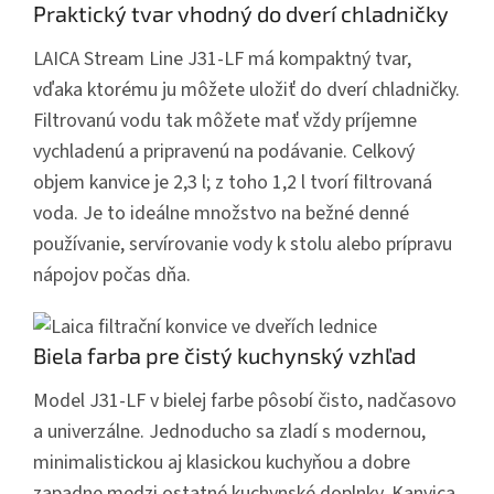
Praktický tvar vhodný do dverí chladničky
LAICA Stream Line J31-LF má kompaktný tvar,
vďaka ktorému ju môžete uložiť do dverí chladničky.
Filtrovanú vodu tak môžete mať vždy príjemne
vychladenú a pripravenú na podávanie. Celkový
objem kanvice je 2,3 l; z toho
1,2 l tvorí filtrovaná
voda
. Je to ideálne množstvo na bežné denné
používanie, servírovanie vody k stolu alebo prípravu
nápojov počas dňa.
Biela farba pre čistý kuchynský vzhľad
Model J31-LF v bielej farbe pôsobí čisto, nadčasovo
a univerzálne. Jednoducho sa zladí s modernou,
minimalistickou aj klasickou kuchyňou a dobre
zapadne medzi ostatné kuchynské doplnky. Kanvica