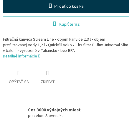
Pridať do košíka
Kúpiť teraz
Filtračná kanvica Stream Line • objem kanvice 2,3 l • objem
prefiltrovanej vody 1,2 l • Quickfill veko • 1 ks filtra Bi-flux Universal Slim
v balení • vyrobené v Taliansku • bez BPA
Detailné informácie
OPÝTAŤ SA
ZDIEĽAŤ
Cez 3000 výdajných miest
po celom Slovensku