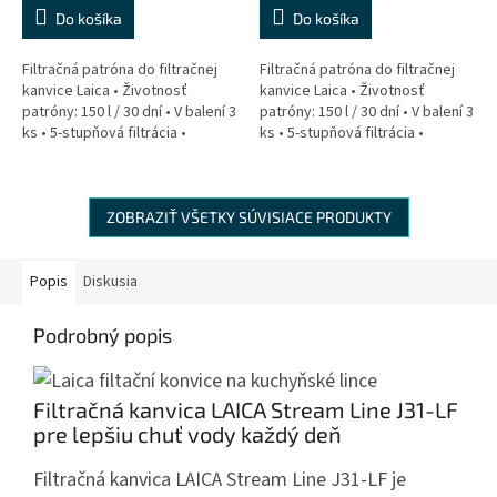
Do košíka
Do košíka
Filtračná patróna do filtračnej
Filtračná patróna do filtračnej
kanvice Laica • Životnosť
kanvice Laica • Životnosť
patróny: 150 l / 30 dní • V balení 3
patróny: 150 l / 30 dní • V balení 3
ks • 5-stupňová filtrácia •
ks • 5-stupňová filtrácia •
Kompatibilné s filtračnými
Kompatibilná s filtračnými
kanvicami značky Brita* •...
kanvicami značky Brita* •...
ZOBRAZIŤ VŠETKY SÚVISIACE PRODUKTY
Popis
Diskusia
Podrobný popis
Filtračná kanvica LAICA Stream Line J31-LF
pre lepšiu chuť vody každý deň
Filtračná kanvica LAICA Stream Line J31-LF je