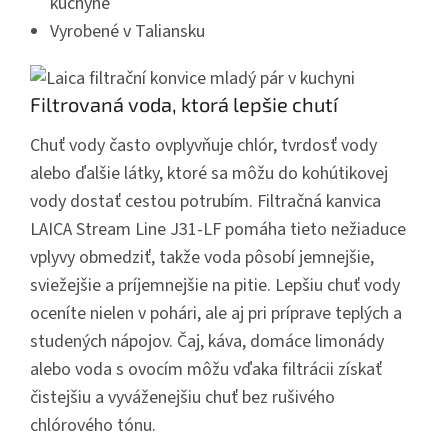
kuchyne
Vyrobené v Taliansku
Filtrovaná voda, ktorá lepšie chutí
Chuť vody často ovplyvňuje chlór, tvrdosť vody
alebo ďalšie látky, ktoré sa môžu do kohútikovej
vody dostať cestou potrubím. Filtračná kanvica
LAICA Stream Line J31-LF pomáha tieto nežiaduce
vplyvy obmedziť, takže
voda pôsobí jemnejšie,
sviežejšie a príjemnejšie na pitie.
Lepšiu chuť vody
oceníte nielen v pohári, ale aj pri príprave teplých a
studených nápojov. Čaj, káva, domáce limonády
alebo voda s ovocím môžu vďaka filtrácii získať
čistejšiu a vyváženejšiu chuť bez rušivého
chlórového tónu.