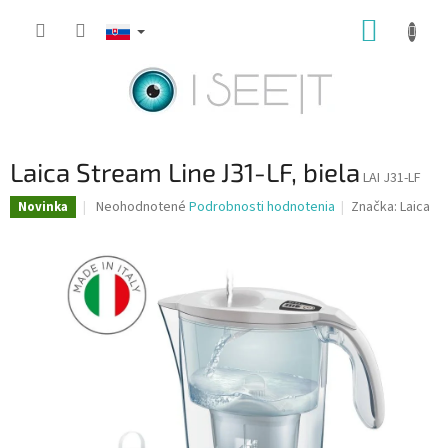
Prejsť
NÁKUP
na
obsah
KOŠÍK
Laica Stream Line J31-LF, biela
LAI J31-LF
Priemerné
Neohodnotené
Podrobnosti hodnotenia
Značka:
Laica
Novinka
hodnotenie
produktu
je
0,0
z
5
hviezdičiek.