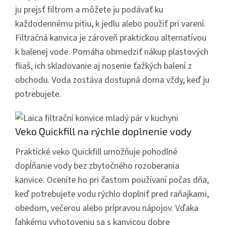
ju prejsť filtrom a môžete ju podávať ku
každodennému pitiu, k jedlu alebo použiť pri varení.
Filtračná kanvica je zároveň praktickou alternatívou
k balenej vode. Pomáha obmedziť nákup plastových
fliaš, ich skladovanie aj nosenie ťažkých balení z
obchodu. Voda zostáva dostupná doma vždy, keď ju
potrebujete.
Veko Quickfill na rýchle doplnenie vody
Praktické veko Quickfill umožňuje
pohodlné
dopĺňanie
vody bez zbytočného rozoberania
kanvice. Oceníte ho pri častom používaní počas dňa,
keď potrebujete vodu rýchlo doplniť pred raňajkami,
obedom, večerou alebo prípravou nápojov. Vďaka
ľahkému vyhotoveniu sa s kanvicou dobre