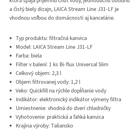
ktorá spája príjemnú chuť vody, jednoduchú obsluhu
a čistý biely dizajn, LAICA Stream Line J31-LF je
vhodnou voľbou do domácnosti aj kancelárie.
Typ produktu: filtračná kanvica
Model: LAICA Stream Line J31-LF
Farba: biela
Filter v balení: 1 ks Bi-flux Universal Slim
Celkový objem: 2,3 l
Objem filtrovanej vody: 1,2 l
Veko: Quickfill na rýchle dopĺňanie vody
Indikátor: elektronický indikátor výmeny filtra
Umiestnenie: vhodná do dverí chladničky
Vyhotovenie: praktická a ľahká kanvica
Krajina výroby: Taliansko