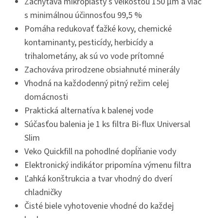
Zachytáva mikroplasty s veľkosťou 150 μm a viac
s minimálnou účinnosťou 99,5 %
Pomáha redukovať ťažké kovy, chemické
kontaminanty, pesticídy, herbicídy a
trihalometány, ak sú vo vode prítomné
Zachováva prirodzene obsiahnuté minerály
Vhodná na každodenný pitný režim celej
domácnosti
Praktická alternatíva k balenej vode
Súčasťou balenia je 1 ks filtra Bi-flux Universal
Slim
Veko Quickfill na pohodlné dopĺňanie vody
Elektronický indikátor pripomína výmenu filtra
Ľahká konštrukcia a tvar vhodný do dverí
chladničky
Čisté biele vyhotovenie vhodné do každej