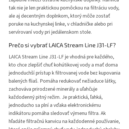
tak nie je len praktickou pomôckou na filtráciu vody,
ale aj decentným doplnkom, ktorý môže zostať
poruke na kuchynskej linke, v chladničke alebo pri
servírovaní vody pri jedálenskom stole.
Prečo si vybrať LAICA Stream Line J31-LF?
LAICA Stream Line J31-LF je vhodná pre každého,
kto chce zlepšiť chuť kohútikovej vody a mať doma
jednoduchší prístup k filtrovanej vode bez kupovania
balených fliaš.
Pomáha redukovať nežiaduce látky,
zachováva prirodzené minerály a uľahčuje
každodenný pitný režim. Je praktická, ľahká,
jednoducho sa plní a vďaka elektronickému
indikátoru pomáha sledovať výmenu filtra. Ak
hľadáte filtračnú kanvicu na každodenné používanie,